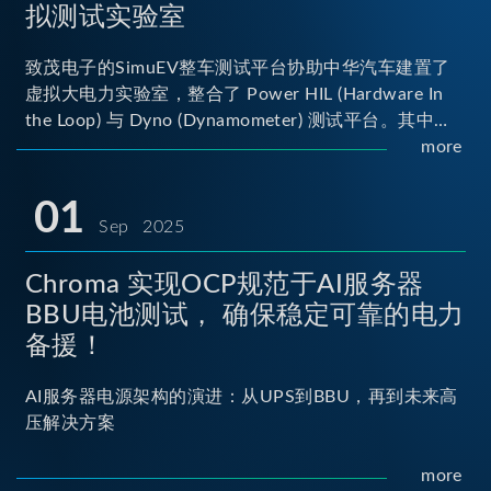
拟测试实验室
致茂电子的SimuEV整车测试平台协助中华汽车建置了
虚拟大电力实验室，整合了 Power HIL (Hardware In
the Loop) 与 Dyno (Dynamometer) 测试平台。其中
Power HIL 建立OBC (Onboard Charger) 与 DC/DC转
more
换器真实的高压电力交互环境；Dyno 台架整合了两颗
马达待测物重现车辆行驶时的负载工况...
01
Sep 2025
Chroma 实现OCP规范于AI服务器
BBU电池测试， 确保稳定可靠的电力
备援！
AI服务器电源架构的演进：从UPS到BBU，再到未来高
压解决方案
more