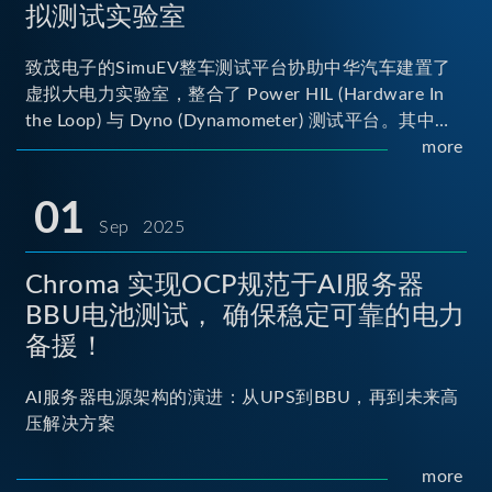
拟测试实验室
致茂电子的SimuEV整车测试平台协助中华汽车建置了
虚拟大电力实验室，整合了 Power HIL (Hardware In
the Loop) 与 Dyno (Dynamometer) 测试平台。其中
Power HIL 建立OBC (Onboard Charger) 与 DC/DC转
more
换器真实的高压电力交互环境；Dyno 台架整合了两颗
马达待测物重现车辆行驶时的负载工况...
01
Sep 2025
Chroma 实现OCP规范于AI服务器
BBU电池测试， 确保稳定可靠的电力
备援！
AI服务器电源架构的演进：从UPS到BBU，再到未来高
压解决方案
more