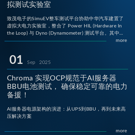
拟测试实验室
致茂电子的SimuEV整车测试平台协助中华汽车建置了
虚拟大电力实验室，整合了 Power HIL (Hardware In
the Loop) 与 Dyno (Dynamometer) 测试平台。其中
Power HIL 建立OBC (Onboard Charger) 与 DC/DC转
more
换器真实的高压电力交互环境；Dyno 台架整合了两颗
马达待测物重现车辆行驶时的负载工况...
01
Sep 2025
Chroma 实现OCP规范于AI服务器
BBU电池测试， 确保稳定可靠的电力
备援！
AI服务器电源架构的演进：从UPS到BBU，再到未来高
压解决方案
more