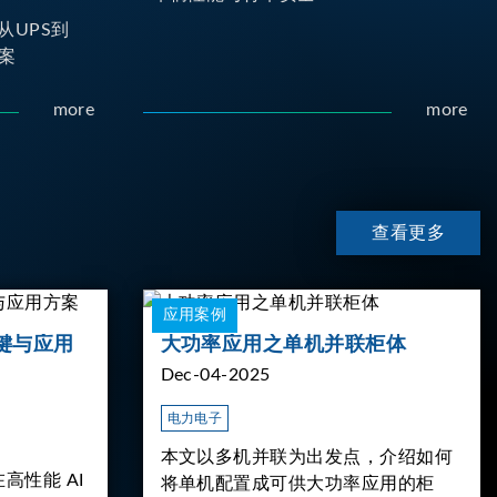
从UPS到
案
more
more
查看更多
应用案例
键与应用
大功率应用之单机并联柜体
Dec-04-2025
电力电子
本文以多机并联为出发点，介绍如何
高性能 AI
将单机配置成可供大功率应用的柜