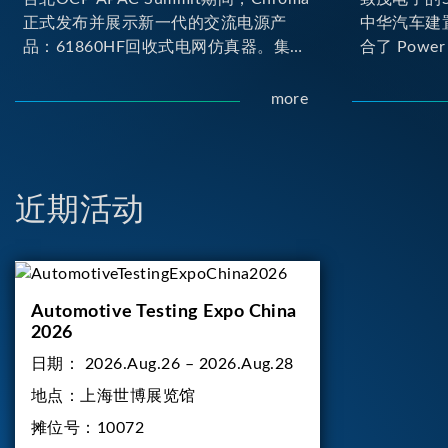
正式发布并展示新一代的交流电源产
中华汽车建
品：61860HF回收式电网仿真器。集合
合了 Power H
Chroma最新的电力电子、数字控制及
Loop) 与 D
散热技术，实现5U高度具备最大60kVA
台。其中Pow
more
功率输出能力，为业界指针性的高功率
(Onboard
密度交流电源设备 ...
实的高压电力
合了两颗马
负载工况...
近期活动
Automotive Testing Expo China
2026
日期：
2026.Aug.26 – 2026.Aug.28
地点：
上海世博展览馆
摊位号：
10072