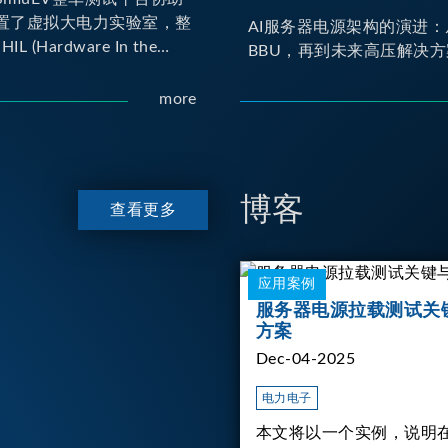
置了虚拟大电力实验室，整
AI服务器电源架构的演进：
IL (Hardware In the
BBU，再到未来高压解决方
yno (Dynamometer) 测试平
er HIL 建立OBC
more
 Charger) 与 DC/DC转换器真
交互环境；Dyno 台架整
达待测物重现车辆行驶时的
博客
查看更多
应用案例
服务器电源拉载测试关
方案
Dec-04-2025
电力电子
本文将以一个实例，说明在