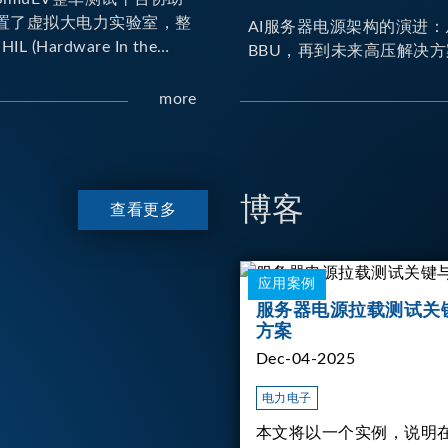
置了虚拟大电力实验室，整
AI服务器电源架构的演进：
IL (Hardware In the
BBU，再到未来高压解决方
yno (Dynamometer) 测试平
er HIL 建立OBC
more
 Charger) 与 DC/DC转换器真
交互环境；Dyno 台架整
达待测物重现车辆行驶时的
博客
查看更多
应用案例
服务器电源拉载测试关
方案
Dec-04-2025
电力电子
本文将以一个实例，说明在