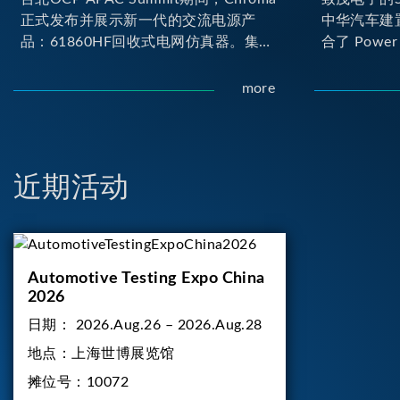
正式发布并展示新一代的交流电源产
中华汽车建
品：61860HF回收式电网仿真器。集合
合了 Power H
Chroma最新的电力电子、数字控制及
Loop) 与 D
散热技术，实现5U高度具备最大60kVA
台。其中Pow
more
功率输出能力，为业界指针性的高功率
(Onboard
密度交流电源设备 ...
实的高压电力
合了两颗马
负载工况...
近期活动
Automotive Testing Expo China
2026
日期：
2026.Aug.26 – 2026.Aug.28
地点：
上海世博展览馆
摊位号：
10072