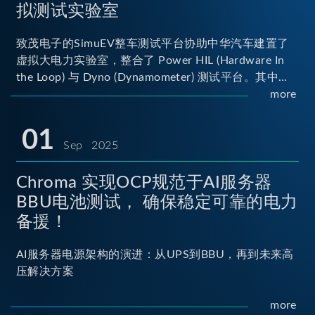
拟测试实验室
致茂电子的SimuEV整车测试平台协助中华汽车建置了
虚拟大电力实验室，整合了 Power HIL (Hardware In
the Loop) 与 Dyno (Dynamometer) 测试平台。其中
Power HIL 建立OBC (Onboard Charger) 与 DC/DC转
more
换器真实的高压电力交互环境；Dyno 台架整合了两颗
马达待测物重现车辆行驶时的负载工况...
01
Sep 2025
Chroma 实现OCP规范于AI服务器
BBU电池测试， 确保稳定可靠的电力
备援！
AI服务器电源架构的演进：从UPS到BBU，再到未来高
压解决方案
more