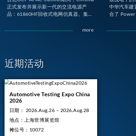
正式发布并展示新一代的交流电源产
中华汽车建
品：61860HF回收式电网仿真器。集合
合了 Power H
Chroma最新的电力电子、数字控制及
Loop) 与 D
散热技术，实现5U高度具备最大60kVA
台。其中Pow
more
功率输出能力，为业界指针性的高功率
(Onboard
密度交流电源设备 ...
实的高压电力
合了两颗马
负载工况...
近期活动
Automotive Testing Expo China
2026
日期：
2026.Aug.26 – 2026.Aug.28
地点：
上海世博展览馆
摊位号：
10072