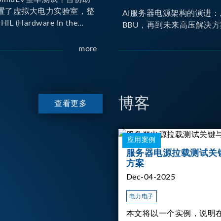
置了虚拟大电力实验室，整
AI服务器电源架构的演进：
IL (Hardware In the
BBU，再到未来高压解决方
yno (Dynamometer) 测试平
er HIL 建立OBC
more
 Charger) 与 DC/DC转换器真
交互环境；Dyno 台架整
达待测物重现车辆行驶时的
博客
查看更多
应用案例
服务器电源拉载测试关
方案
Dec-04-2025
电力电子
本文将以一个实例，说明在