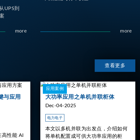
从UPS到
案
more
more
查看更多
应用案例
键与应用
大功率应用之单机并联柜体
Dec-04-2025
电力电子
本文以多机并联为出发点，介绍如何
高性能 AI
将单机配置成可供大功率应用的柜