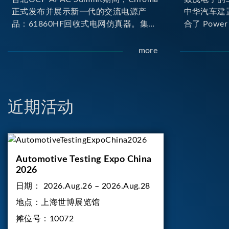
正式发布并展示新一代的交流电源产
中华汽车建
品：61860HF回收式电网仿真器。集合
合了 Power H
Chroma最新的电力电子、数字控制及
Loop) 与 D
散热技术，实现5U高度具备最大60kVA
台。其中Pow
more
功率输出能力，为业界指针性的高功率
(Onboard
密度交流电源设备 ...
实的高压电力
合了两颗马
负载工况...
近期活动
Automotive Testing Expo China
2026
日期：
2026.Aug.26 – 2026.Aug.28
地点：
上海世博展览馆
摊位号：
10072