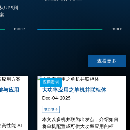
从UPS到
案
more
more
查看更多
应用案例
键与应用
大功率应用之单机并联柜体
Dec-04-2025
电力电子
本文以多机并联为出发点，介绍如何
高性能 AI
将单机配置成可供大功率应用的柜