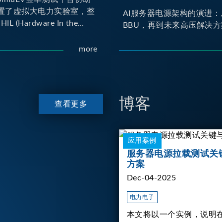
置了虚拟大电力实验室，整
AI服务器电源架构的演进：
IL (Hardware In the
BBU，再到未来高压解决方
yno (Dynamometer) 测试平
er HIL 建立OBC
more
 Charger) 与 DC/DC转换器真
交互环境；Dyno 台架整
达待测物重现车辆行驶时的
博客
查看更多
应用案例
服务器电源拉载测试关
方案
Dec-04-2025
电力电子
本文将以一个实例，说明在