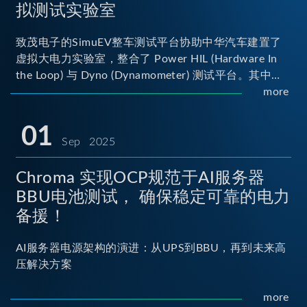
拟测试实验室
致茂电子的SimuEV整车测试平台协助中华汽车建置了
虚拟大电力实验室，整合了 Power HIL (Hardware In
the Loop) 与 Dyno (Dynamometer) 测试平台。其中
Power HIL 建立OBC (Onboard Charger) 与 DC/DC转
more
换器真实的高压电力交互环境；Dyno 台架整合了两颗
马达待测物重现车辆行驶时的负载工况...
01
Sep 2025
Chroma 实现OCP规范于AI服务器
BBU电池测试， 确保稳定可靠的电力
备援！
AI服务器电源架构的演进：从UPS到BBU，再到未来高
压解决方案
more