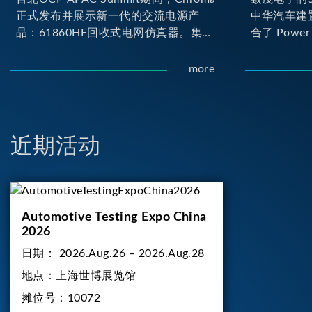
正式发布并展示新一代的交流电源产
中华汽车建
品：61860HF回收式电网仿真器。集合
合了 Power H
Chroma最新的电力电子、数字控制及
Loop) 与 D
散热技术，实现5U高度具备最大60kVA
台。其中Pow
more
功率输出能力，为业界指针性的高功率
(Onboard
密度交流电源设备 ...
实的高压电力
合了两颗马
负载工况...
近期活动
Automotive Testing Expo China
2026
日期：
2026.Aug.26 – 2026.Aug.28
地点：
上海世博展览馆
摊位号：
10072