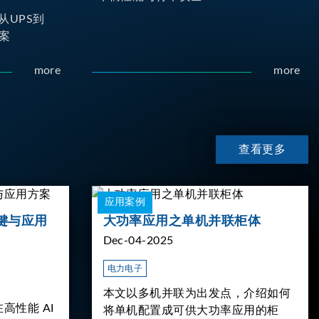
从UPS到
案
more
more
查看更多
应用案例
键与应用
大功率应用之单机并联柜体
Dec-04-2025
电力电子
本文以多机并联为出发点，介绍如何
高性能 AI
将单机配置成可供大功率应用的柜