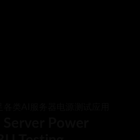
Behind Every Optics B
Chroma's Reliab
Solutions for 
Manufacturing
More Information