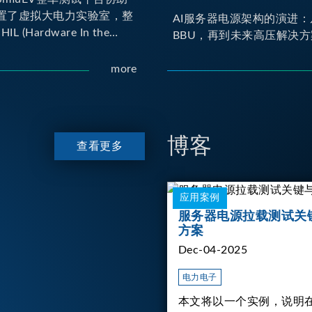
置了虚拟大电力实验室，整
AI服务器电源架构的演进：
IL (Hardware In the
BBU，再到未来高压解决方
yno (Dynamometer) 测试平
er HIL 建立OBC
more
 Charger) 与 DC/DC转换器真
交互环境；Dyno 台架整
达待测物重现车辆行驶时的
博客
查看更多
应用案例
服务器电源拉载测试关
方案
Dec-04-2025
电力电子
本文将以一个实例，说明在