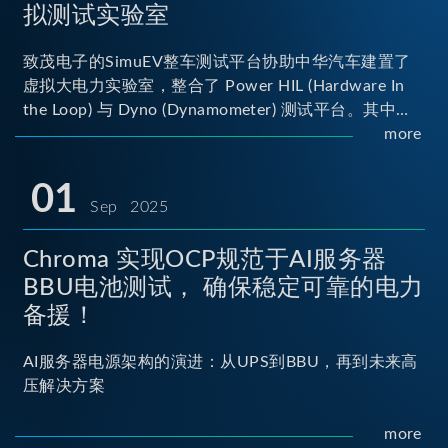
拟测试实验室
致茂电子的SimuEV整车测试平台协助中华汽车建置了
虚拟大电力实验室，整合了 Power HIL (Hardware In
the Loop) 与 Dyno (Dynamometer) 测试平台。其中
Power HIL 建立OBC (Onboard Charger) 与 DC/DC转
more
换器真实的高压电力交互环境；Dyno 台架整合了两颗
马达待测物重现车辆行驶时的负载工况...
01
Sep 2025
Chroma 实现OCP规范于AI服务器
BBU电池测试， 确保稳定可靠的电力
备援！
AI服务器电源架构的演进：从UPS到BBU，再到未来高
压解决方案
more