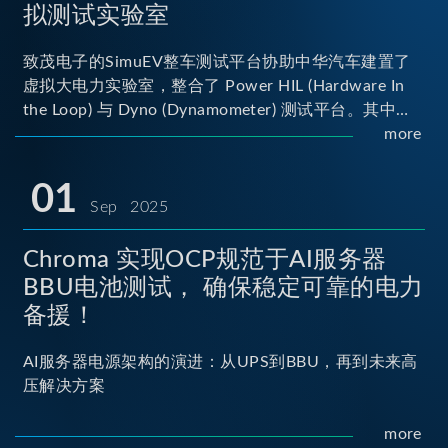
拟测试实验室
致茂电子的SimuEV整车测试平台协助中华汽车建置了
虚拟大电力实验室，整合了 Power HIL (Hardware In
the Loop) 与 Dyno (Dynamometer) 测试平台。其中
Power HIL 建立OBC (Onboard Charger) 与 DC/DC转
more
换器真实的高压电力交互环境；Dyno 台架整合了两颗
马达待测物重现车辆行驶时的负载工况...
01
Sep 2025
Chroma 实现OCP规范于AI服务器
BBU电池测试， 确保稳定可靠的电力
备援！
AI服务器电源架构的演进：从UPS到BBU，再到未来高
压解决方案
more