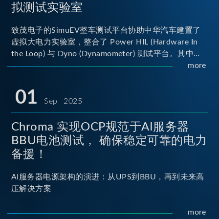
拟测试实验室
致茂电子的SimuEV整车测试平台协助中华汽车建置了
虚拟大电力实验室，整合了 Power HIL (Hardware In
the Loop) 与 Dyno (Dynamometer) 测试平台。其中
Power HIL 建立OBC (Onboard Charger) 与 DC/DC转
more
换器真实的高压电力交互环境；Dyno 台架整合了两颗
马达待测物重现车辆行驶时的负载工况...
01
Sep 2025
Chroma 实现OCP规范于AI服务器
BBU电池测试， 确保稳定可靠的电力
备援！
AI服务器电源架构的演进：从UPS到BBU，再到未来高
压解决方案
more