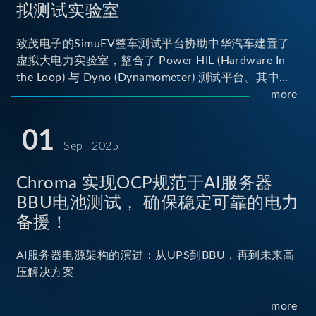
拟测试实验室
致茂电子的SimuEV整车测试平台协助中华汽车建置了
虚拟大电力实验室，整合了 Power HIL (Hardware In
the Loop) 与 Dyno (Dynamometer) 测试平台。其中
Power HIL 建立OBC (Onboard Charger) 与 DC/DC转
more
换器真实的高压电力交互环境；Dyno 台架整合了两颗
马达待测物重现车辆行驶时的负载工况...
01
Sep 2025
Chroma 实现OCP规范于AI服务器
BBU电池测试， 确保稳定可靠的电力
备援！
AI服务器电源架构的演进：从UPS到BBU，再到未来高
压解决方案
more