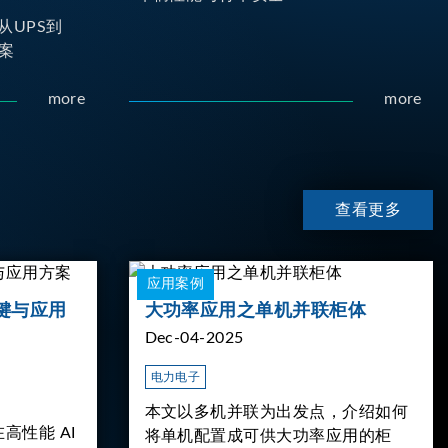
从UPS到
案
more
more
查看更多
应用案例
键与应用
大功率应用之单机并联柜体
Dec-04-2025
电力电子
本文以多机并联为出发点，介绍如何
高性能 AI
将单机配置成可供大功率应用的柜