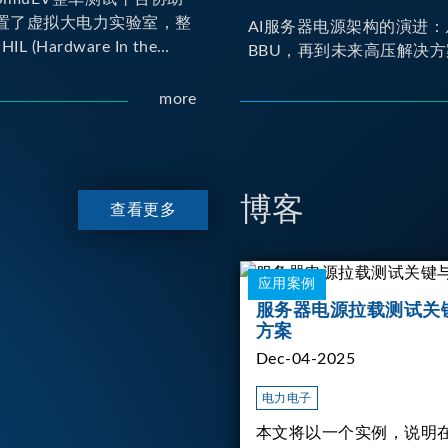
置了虚拟大电力实验室，整
AI服务器电源架构的演进：
IL (Hardware In the
BBU，再到未来高压解决方
yno (Dynamometer) 测试平
er HIL 建立OBC
more
 Charger) 与 DC/DC转换器真
交互环境；Dyno 台架整
达待测物重现车辆行驶时的
博客
查看更多
应用案例
服务器电源拉载测试关
方案
Dec-04-2025
电力电子
本文将以一个实例，说明在