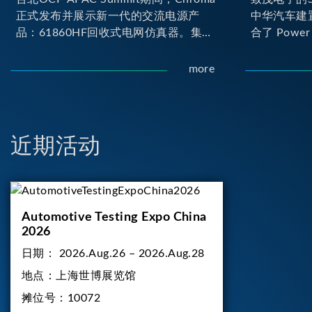
正式发布并展示新一代的交流电源产
中华汽车建
品：61860HF回收式电网仿真器。集合
合了 Power H
Chroma最新的电力电子、数字控制及
Loop) 与 D
散热技术，实现5U高度具备最大60kVA
台。其中Pow
more
功率输出能力，为业界指针性的高功率
(Onboard
密度交流电源设备 ...
实的高压电力
合了两颗马
负载工况...
近期活动
Automotive Testing Expo China
2026
日期：
2026.Aug.26 – 2026.Aug.28
地点：
上海世博展览馆
摊位号：
10072