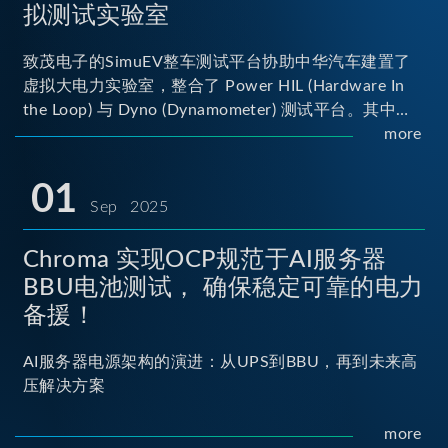
拟测试实验室
致茂电子的SimuEV整车测试平台协助中华汽车建置了
虚拟大电力实验室，整合了 Power HIL (Hardware In
the Loop) 与 Dyno (Dynamometer) 测试平台。其中
Power HIL 建立OBC (Onboard Charger) 与 DC/DC转
more
换器真实的高压电力交互环境；Dyno 台架整合了两颗
马达待测物重现车辆行驶时的负载工况...
01
Sep 2025
Chroma 实现OCP规范于AI服务器
BBU电池测试， 确保稳定可靠的电力
备援！
AI服务器电源架构的演进：从UPS到BBU，再到未来高
压解决方案
more