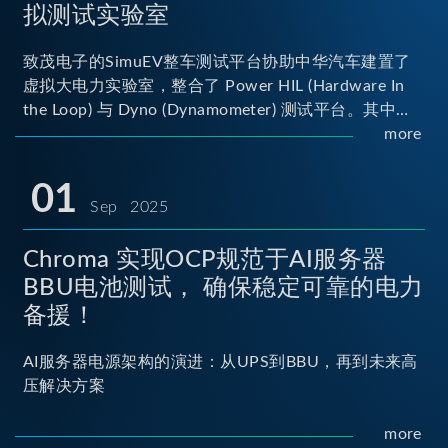
拟测试实验室
致茂电子的SimuEV整车测试平台协助中华汽车建置了
虚拟大电力实验室，整合了 Power HIL (Hardware In
the Loop) 与 Dyno (Dynamometer) 测试平台。其中
Power HIL 建立OBC (Onboard Charger) 与 DC/DC转
more
换器真实的高压电力交互环境；Dyno 台架整合了两颗
马达待测物重现车辆行驶时的负载工况...
01
Sep 2025
Chroma 实现OCP规范于AI服务器
BBU电池测试， 确保稳定可靠的电力
备援！
AI服务器电源架构的演进：从UPS到BBU，再到未来高
压解决方案
more