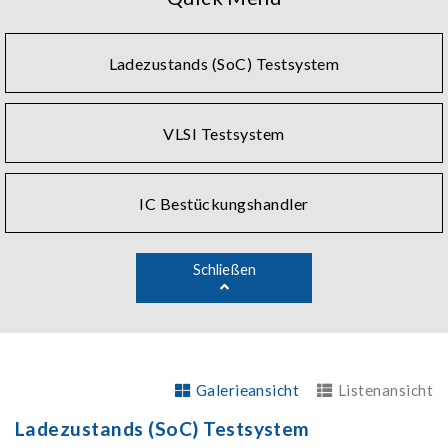
SoC by offering various specific functions, such as high-
speed digital testing, high performance power source,
high fidelity and low noise mixed signal testing, CMOS
Ladezustands (SoC) Testsystem
image sensor testing, as well as true wireless stereo and
radio frequency testing. Chroma has also developed
series of PXIe instruments and software, leveraging the
VLSI Testsystem
benefits of PXIe's size and flexibility to drive all your
semiconductor innovations.
IC Bestückungshandler
Schließen
Galerieansicht
Listenansicht
Ladezustands (SoC) Testsystem