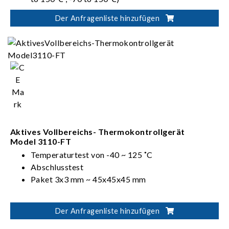
Auto tray loading/unloading and device sorting
Der Anfragenliste hinzufügen
capability
Aktives Vollbereichs- Thermokontrollgerät
Model 3110-FT
Temperaturtest von -40 ~ 125 ˚C
Abschlusstest
Paket 3x3 mm ~ 45x45x45 mm
Der Anfragenliste hinzufügen