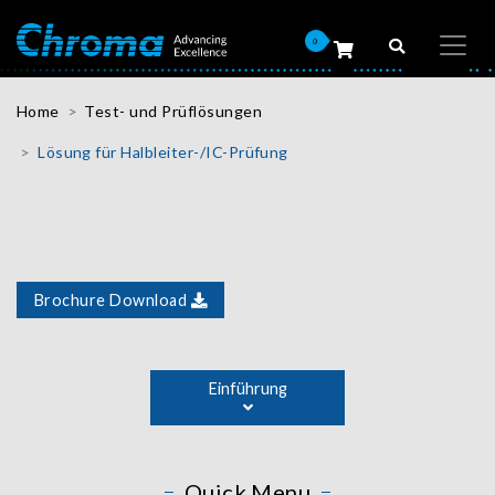
0
Home
Test- und Prüflösungen
Lösung für Halbleiter-/IC-Prüfung
Brochure Download
Along the rapid development of technologies like 5G and
AIoT, semiconductor devices now contain ever more
Einführung
functionalities, using "system in a package" and
"heterogeneous integrated package" methods to run at
higher speed with more connection pins. Chroma's
semiconductor test solutions address all the needs of
Quick Menu