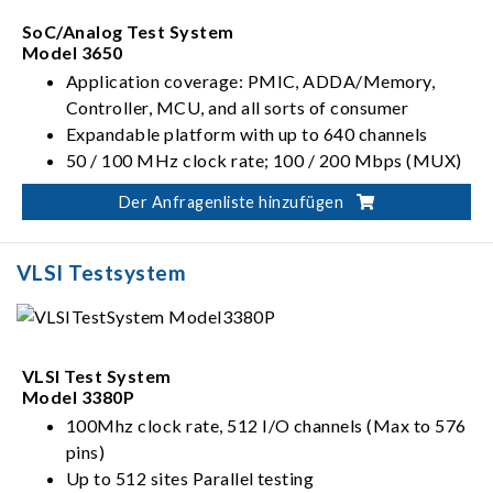
SoC/Analog Test System
Model 3650
Application coverage: PMIC, ADDA/Memory,
Controller, MCU, and all sorts of consumer
Expandable platform with up to 640 channels
50 / 100 MHz clock rate; 100 / 200 Mbps (MUX)
data rate
Der Anfragenliste hinzufügen
Varieties of high density options, ranging from
analog, ADDA, mixed-signal, to TIA
VLSI Testsystem
VLSI Test System
Model 3380P
100Mhz clock rate, 512 I/O channels (Max to 576
pins)
Up to 512 sites Parallel testing