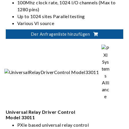
100Mhz clock rate, 1024 I/O channels (Max to
1280 pins)
Up to 1024 sites Parallel testing
Various VI source
Flexible Architectures: Slot interchangeable I/O,
Der Anfragenliste hinzufügen
ADDA, VI source
Universal Relay Driver Control
Model 33011
PXIe based universal relay control