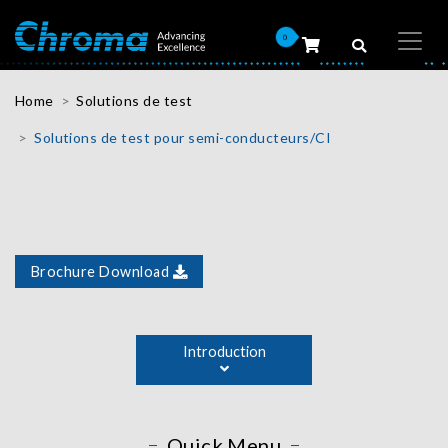
0
Home
Solutions de test
Solutions de test pour semi-conducteurs/CI
Brochure Download
Along the rapid development of technologies like 5G and
AIoT, semiconductor devices now contain ever more
Introduction
functionalities, using "system in a package" and
"heterogeneous integrated package" methods to run at
higher speed with more connection pins. Chroma's
semiconductor test solutions address all the needs of
Quick Menu