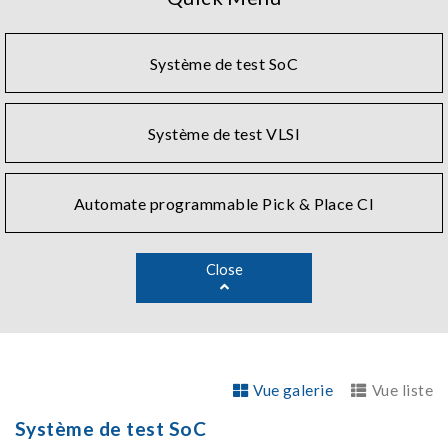
SoC by offering various specific functions, such as high-
speed digital testing, high performance power source,
high fidelity and low noise mixed signal testing, CMOS
Système de test SoC
image sensor testing, as well as true wireless stereo and
radio frequency testing. Chroma has also developed
series of PXIe instruments and software, leveraging the
Système de test VLSI
benefits of PXIe's size and flexibility to drive all your
semiconductor innovations.
Automate programmable Pick & Place CI
Close
Vue galerie
Vue liste
Système de test SoC