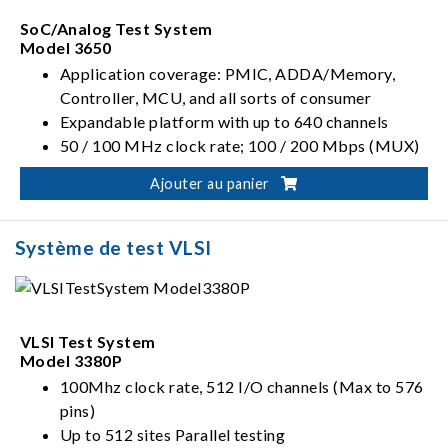
SoC/Analog Test System
Model 3650
Application coverage: PMIC, ADDA/Memory,
Controller, MCU, and all sorts of consumer
Expandable platform with up to 640 channels
50 / 100 MHz clock rate; 100 / 200 Mbps (MUX)
data rate
Ajouter au panier
Varieties of high density options, ranging from
analog, ADDA, mixed-signal, to TIA
Système de test VLSI
VLSI Test System
Model 3380P
100Mhz clock rate, 512 I/O channels (Max to 576
pins)
Up to 512 sites Parallel testing