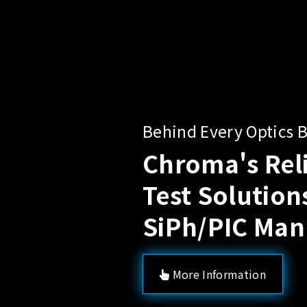
tics Breakthrough
eliability
ions for