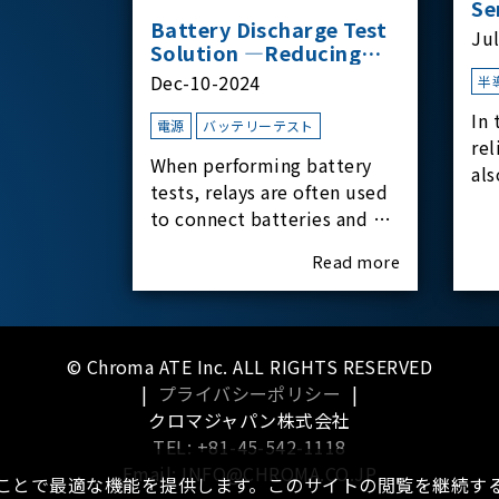
Se
Battery Discharge Test
Ju
Solution —Reducing
Transient Inrush
Dec-10-2024
半
Current
In 
電源
バッテリーテスト
rel
When performing battery
als
tests, relays are often used
har
to connect batteries and bi-
rel
directional DC power
Read more
supplies. What happens the
moment the relay is
switched?The Chroma
62180D-600 was used as the
© Chroma ATE Inc. ALL RIGHTS RESERVED
experimental equipment
|
プライバシーポリシー
|
for this study.provides an
クロマジャパン株式会社
applicati
TEL: +81-45-542-1118
Email: INFO@CHROMA.CO.JP
ることで最適な機能を提供します。このサイトの閲覧を継続する