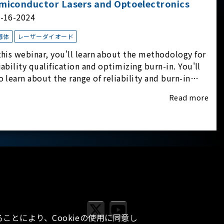
miconductor Lasers and Optoelectronics
l-16-2024
導体
レーザーダイオード
this webinar, you'll learn about the methodology for
iability qualification and optimizing burn-in. You'll
o learn about the range of reliability and burn-in
dware on the market, and newly available
Read more
iability-test-as-a-service options.
ことにより、Cookieの使用に同意し