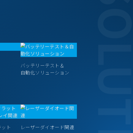
SOLUT
バッテリーテスト＆
自動化ソリューション
ラット
レーザーダイオード関連