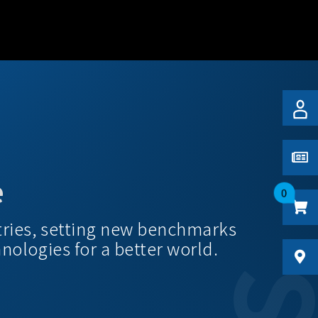
e
0
tries, setting new benchmarks
hnologies for a better world.