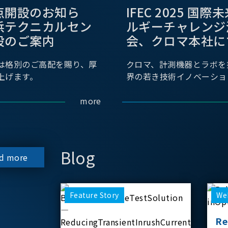
点開設のお知ら
IFEC 2025 国
浜テクニカルセン
ルギーチャレンジ
設のご案内
会、クロマ本社に
は格別のご高配を賜り、厚
クロマ、計測機器とラボを
上げます。
界の若き技術イノベーショ
more
Blog
d more
Feature Story
We
Re