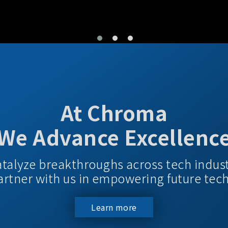
At Chroma
We Advance Excellenc
atalyze breakthroughs across tech indus
 Partner with us in empowering future tec
Learn more