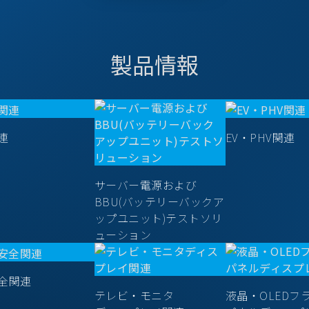
製品情報
連
EV・PHV関連
サーバー電源および
BBU(バッテリーバックア
ップユニット)テストソリ
ューション
全関連
テレビ・モニタ
液晶・OLEDフ