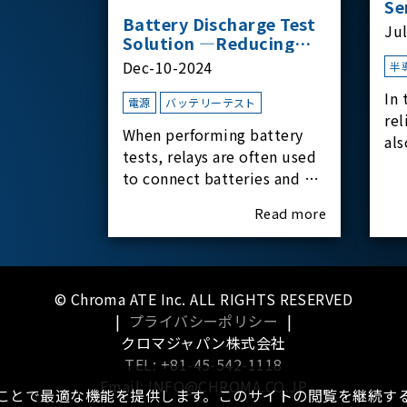
Se
Battery Discharge Test
Ju
Solution —Reducing
Transient Inrush
Dec-10-2024
半
Current
In 
電源
バッテリーテスト
rel
When performing battery
als
tests, relays are often used
har
to connect batteries and bi-
rel
directional DC power
Read more
supplies. What happens the
moment the relay is
switched?The Chroma
62180D-600 was used as the
© Chroma ATE Inc. ALL RIGHTS RESERVED
experimental equipment
|
プライバシーポリシー
|
for this study.provides an
クロマジャパン株式会社
applicati
TEL: +81-45-542-1118
Email: INFO@CHROMA.CO.JP
ることで最適な機能を提供します。このサイトの閲覧を継続する