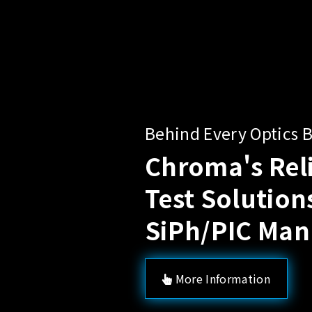
Sol
Pow
A