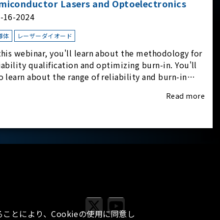
miconductor Lasers and Optoelectronics
l-16-2024
導体
レーザーダイオード
this webinar, you'll learn about the methodology for
iability qualification and optimizing burn-in. You'll
o learn about the range of reliability and burn-in
dware on the market, and newly available
Read more
iability-test-as-a-service options.
ことにより、Cookieの使用に同意し