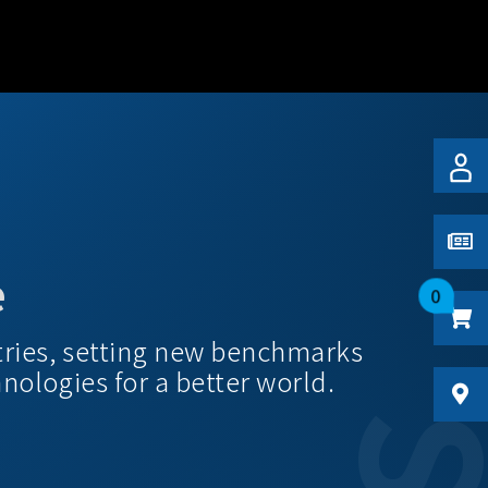
e
0
tries, setting new benchmarks
hnologies for a better world.