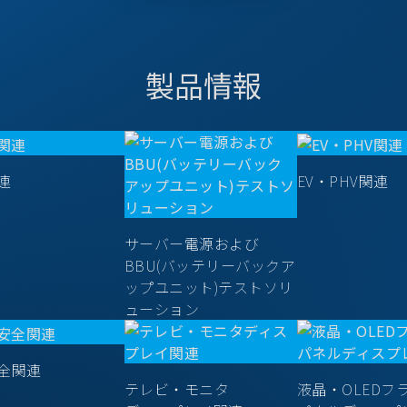
製品情報
連
EV・PHV関連
サーバー電源および
BBU(バッテリーバックア
ップユニット)テストソリ
ューション
全関連
テレビ・モニタ
液晶・OLEDフ