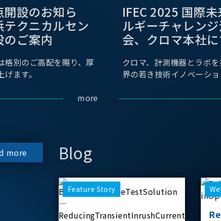
点開設のお知ら
IFEC 2025 国
浜テクニカルセン
ルギーチャレンジ
設のご案内
会、クロマ本社に
は格別のご高配を賜り、厚
クロマ、計測機器とラボを
上げます。
界の若き技術イノベーショ
more
Blog
d more
Feature Story
We
Re