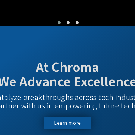
At Chroma
We Advance Excellenc
atalyze breakthroughs across tech indus
 Partner with us in empowering future tec
Learn more