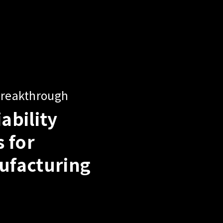
utions for Various AI Server
er Testing Needs
I Server Power