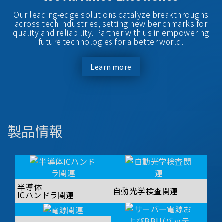
Our leading-edge solutions catalyze breakthroughs
across tech industries, setting new benchmarks for
quality and reliability. Partner with us in empowering
future technologies for a better world.
Learn more
製品情報
半導体
自動光学検査関連
ICハンドラ関連