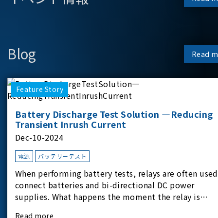
Blog
Read m
Feature Story
Battery Discharge Test Solution —Reducing
Transient Inrush Current
Dec-10-2024
電源
バッテリーテスト
When performing battery tests, relays are often used
connect batteries and bi-directional DC power
supplies. What happens the moment the relay is
switched?The Chroma 62180D-600 was used as the
Read more