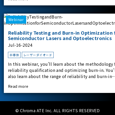
experimental equipment for this study.provides an
applicati
Webinar
Reliability Testing and Burn-in Optimization 
Semiconductor Lasers and Optoelectronics
Jul-16-2024
半導体
レーザーダイオード
In this webinar, you'll learn about the methodology 
reliability qualification and optimizing burn-in. You'
also learn about the range of reliability and burn-in
hardware on the market, and newly available
Read more
reliability-test-as-a-service options.
© Chroma ATE Inc. ALL RIGHTS RESERVED