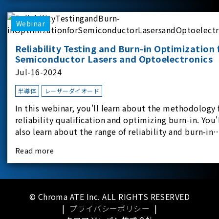
applicati
Webinar
Reliability Testing and Burn-in Optimization 
Semiconductor Lasers and Optoelectronics
Jul-16-2024
半導体
レーザーダイオード
In this webinar, you'll learn about the methodology 
reliability qualification and optimizing burn-in. You'
also learn about the range of reliability and burn-in
hardware on the market, and newly available
Read more
reliability-test-as-a-service options.
© Chroma ATE Inc. ALL RIGHTS RESERVED
|
プライバシーポリシー
|