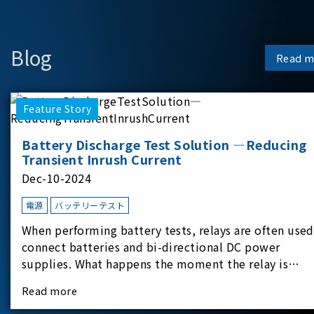
Blog
Read m
Feature Story
Battery Discharge Test Solution —Reducing
Transient Inrush Current
Dec-10-2024
電源
バッテリーテスト
When performing battery tests, relays are often used
connect batteries and bi-directional DC power
supplies. What happens the moment the relay is
switched?The Chroma 62180D-600 was used as the
Read more
experimental equipment for this study.provides an