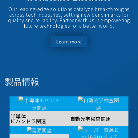
Our leading-edge solutions catalyze breakthroughs
across tech industries, setting new benchmarks for
quality and reliability. Partner with us in empowering
future technologies for a better world.
Learn more
製品情報
半導体
自動光学検査関連
ICハンドラ関連