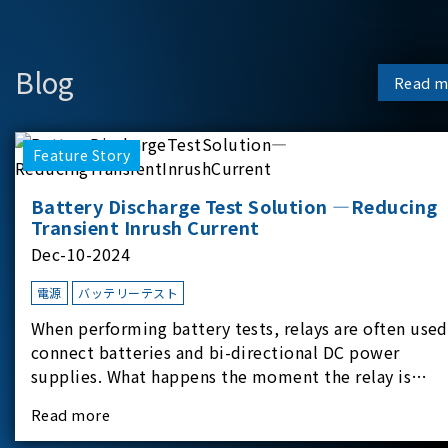
Blog
Read m
Feature Story
Battery Discharge Test Solution —Reducing
Transient Inrush Current
Dec-10-2024
電源
バッテリーテスト
When performing battery tests, relays are often used
connect batteries and bi-directional DC power
supplies. What happens the moment the relay is
switched?The Chroma 62180D-600 was used as the
Read more
experimental equipment for this study.provides an