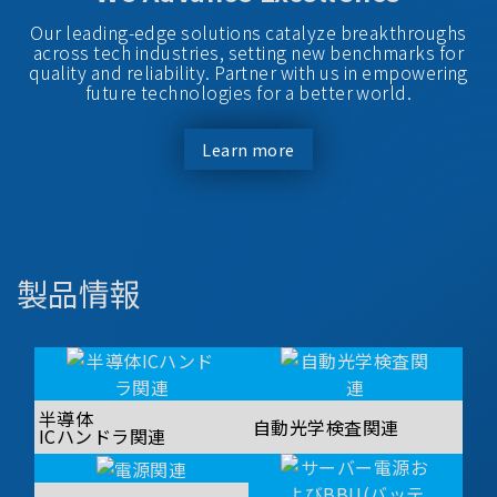
Our leading-edge solutions catalyze breakthroughs
across tech industries, setting new benchmarks for
quality and reliability. Partner with us in empowering
future technologies for a better world.
Learn more
製品情報
半導体
自動光学検査関連
ICハンドラ関連