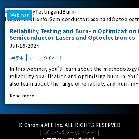
applicati
Webinar
Reliability Testing and Burn-in Optimization 
Semiconductor Lasers and Optoelectronics
Jul-16-2024
半導体
レーザーダイオード
In this webinar, you'll learn about the methodology 
reliability qualification and optimizing burn-in. You'
also learn about the range of reliability and burn-in
hardware on the market, and newly available
Read more
reliability-test-as-a-service options.
© Chroma ATE Inc. ALL RIGHTS RESERVED
|
プライバシーポリシー
|