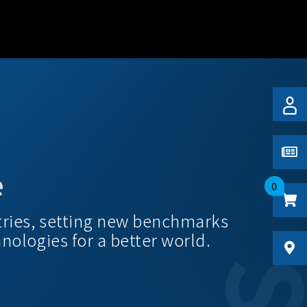
e
0
tries, setting new benchmarks
hnologies for a better world.