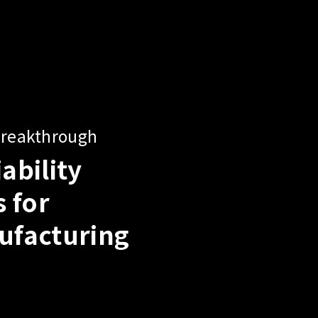
Soluti
Power
AI 