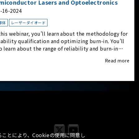
miconductor Lasers and Optoelectronics
l-16-2024
導体
レーザーダイオード
this webinar, you'll learn about the methodology for
iability qualification and optimizing burn-in. You'll
o learn about the range of reliability and burn-in
dware on the market, and newly available
Read more
iability-test-as-a-service options.
ことにより、Cookieの使用に同意し