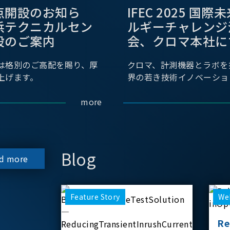
点開設のお知ら
IFEC 2025 国
浜テクニカルセン
ルギーチャレンジ
設のご案内
会、クロマ本社に
は格別のご高配を賜り、厚
クロマ、計測機器とラボを
上げます。
界の若き技術イノベーショ
more
Blog
d more
Feature Story
We
Re