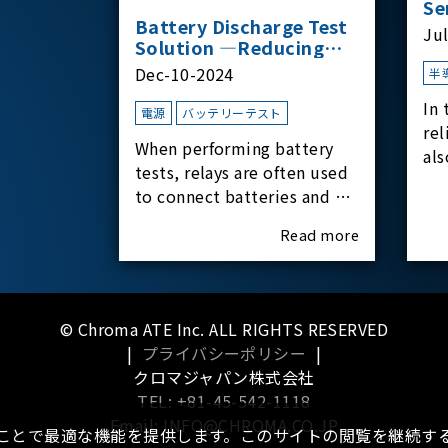
Se
Battery Discharge Test
Ju
Solution —Reducing
Transient Inrush
Dec-10-2024
半
Current
In 
電源
バッテリーテスト
rel
When performing battery
als
tests, relays are often used
har
to connect batteries and bi-
rel
directional DC power
Read more
supplies. What happens the
moment the relay is
switched?The Chroma
62180D-600 was used as the
© Chroma ATE Inc. ALL RIGHTS RESERVED
experimental equipment
|
プライバシーポリシー
|
for this study.provides an
クロマジャパン株式会社
applicati
TEL: +81-45-542-1118
Email: INFO@CHROMA.CO.JP
ることで最適な機能を提供します。このサイトの閲覧を継続する