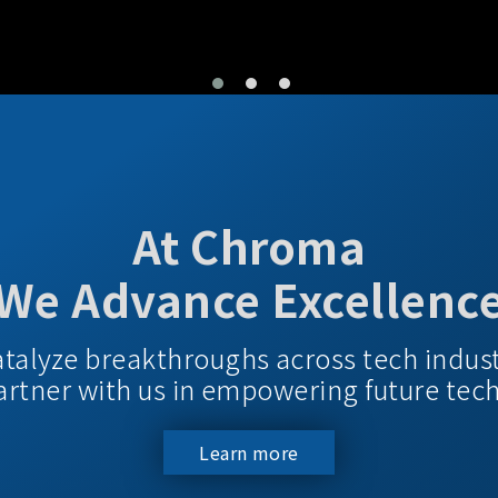
At Chroma
We Advance Excellenc
atalyze breakthroughs across tech indus
 Partner with us in empowering future tec
Learn more