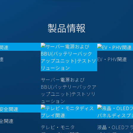
製品情報
連
EV・PHV関連
サーバー電源および
BBU(バッテリーバックア
ップユニット)テストソリ
ューション
全関連
テレビ・モニタ
液晶・OLEDフ