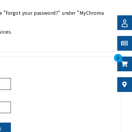
use "forgot your password?" under "MyChroma
ices.
0
合