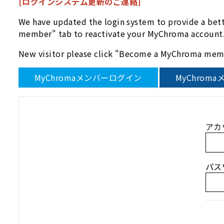
[ログインシステム更新のご連絡]
We have updated the login system to provide a bet
member" tab to reactivate your MyChroma account
New visitor please click "Become a MyChroma memb
MyChromaメンバーログイン
MyChrom
アカ
パス