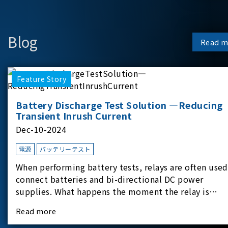
Blog
Read m
Feature Story
Battery Discharge Test Solution —Reducing
Transient Inrush Current
Dec-10-2024
電源
バッテリーテスト
When performing battery tests, relays are often used
connect batteries and bi-directional DC power
supplies. What happens the moment the relay is
switched?The Chroma 62180D-600 was used as the
Read more
experimental equipment for this study.provides an