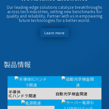
Our leading-edge solutions catalyze breakthroughs
across tech industries, setting new benchmarks for
quality and reliability. Partner with us in empowering
future technologies for a better world.
Learn more
製品情報
半導体
自動光学検査関連
ICハンドラ関連