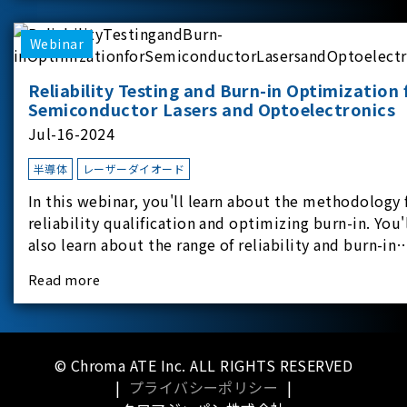
applicati
Webinar
Reliability Testing and Burn-in Optimization 
Semiconductor Lasers and Optoelectronics
Jul-16-2024
半導体
レーザーダイオード
In this webinar, you'll learn about the methodology 
reliability qualification and optimizing burn-in. You'
also learn about the range of reliability and burn-in
hardware on the market, and newly available
Read more
reliability-test-as-a-service options.
© Chroma ATE Inc. ALL RIGHTS RESERVED
|
プライバシーポリシー
|