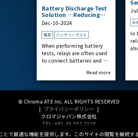
Se
Battery Discharge Test
Ju
Solution —Reducing
Transient Inrush
Dec-10-2024
半
Current
In 
電源
バッテリーテスト
rel
When performing battery
als
tests, relays are often used
har
to connect batteries and bi-
rel
directional DC power
Read more
supplies. What happens the
moment the relay is
switched?The Chroma
62180D-600 was used as the
© Chroma ATE Inc. ALL RIGHTS RESERVED
experimental equipment
|
プライバシーポリシー
|
for this study.provides an
クロマジャパン株式会社
applicati
TEL: +81-45-542-1118
Email: INFO@CHROMA.CO.JP
ることで最適な機能を提供します。このサイトの閲覧を継続する