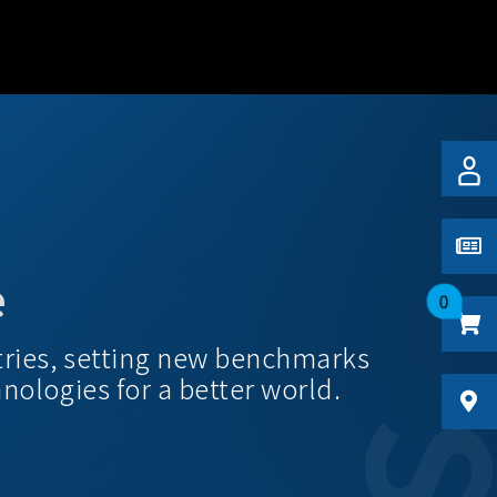
e
0
tries, setting new benchmarks
hnologies for a better world.