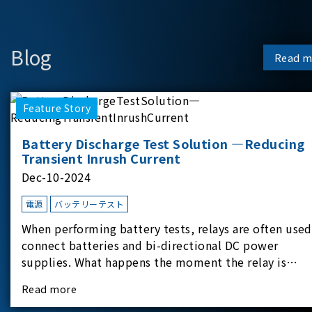
Blog
Read m
Feature Story
Battery Discharge Test Solution —Reducing
Transient Inrush Current
Dec-10-2024
電源
バッテリーテスト
When performing battery tests, relays are often used
connect batteries and bi-directional DC power
supplies. What happens the moment the relay is
switched?The Chroma 62180D-600 was used as the
Read more
experimental equipment for this study.provides an