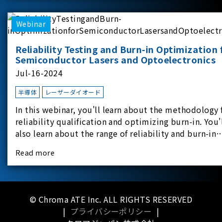
applicati
Webinar
Reliability Testing and Burn-in Optimization 
Semiconductor Lasers and Optoelectronics
Jul-16-2024
半導体
レーザーダイオード
In this webinar, you'll learn about the methodology 
reliability qualification and optimizing burn-in. You'
also learn about the range of reliability and burn-in
hardware on the market, and newly available
Read more
reliability-test-as-a-service options.
© Chroma ATE Inc. ALL RIGHTS RESERVED
|
プライバシーポリシー
|