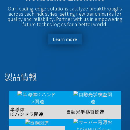
Our leading-edge solutions catalyze breakthroughs
across tech industries, setting new benchmarks for
quality and reliability. Partner with us in empowering
future technologies for a better world.
Learn more
製品情報
半導体
自動光学検査関連
ICハンドラ関連