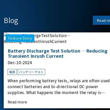
Blog
Read m
Feature Story
Battery Discharge Test Solution —Reducing
Transient Inrush Current
Dec-10-2024
電源
バッテリーテスト
When performing battery tests, relays are often used
connect batteries and bi-directional DC power
supplies. What happens the moment the relay is
switched?The Chroma 62180D-600 was used as the
Read more
experimental equipment for this study.provides an