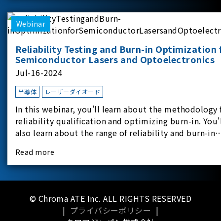
applicati
Webinar
Reliability Testing and Burn-in Optimization 
Semiconductor Lasers and Optoelectronics
Jul-16-2024
半導体
レーザーダイオード
In this webinar, you'll learn about the methodology 
reliability qualification and optimizing burn-in. You'
also learn about the range of reliability and burn-in
hardware on the market, and newly available
Read more
reliability-test-as-a-service options.
© Chroma ATE Inc. ALL RIGHTS RESERVED
|
プライバシーポリシー
|