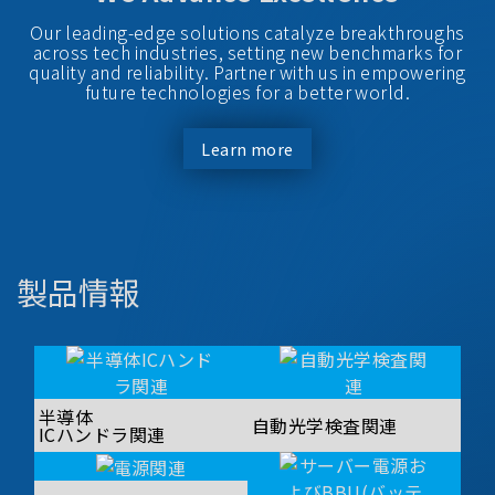
Our leading-edge solutions catalyze breakthroughs
across tech industries, setting new benchmarks for
quality and reliability. Partner with us in empowering
future technologies for a better world.
Learn more
製品情報
半導体
自動光学検査関連
ICハンドラ関連