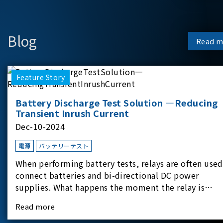
Blog
Read m
Feature Story
Battery Discharge Test Solution —Reducing
Transient Inrush Current
Dec-10-2024
電源
バッテリーテスト
When performing battery tests, relays are often used
connect batteries and bi-directional DC power
supplies. What happens the moment the relay is
switched?The Chroma 62180D-600 was used as the
Read more
experimental equipment for this study.provides an