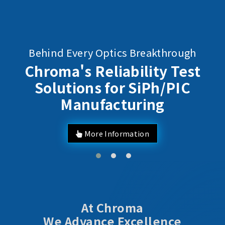
reakthrough
AI Server Power / B
lity Test
SiPh/PIC
ring
At Chroma
We Advance Excellence