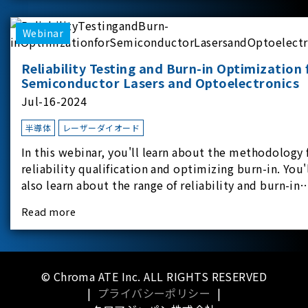
applicati
Webinar
Reliability Testing and Burn-in Optimization 
Semiconductor Lasers and Optoelectronics
Jul-16-2024
半導体
レーザーダイオード
In this webinar, you'll learn about the methodology 
reliability qualification and optimizing burn-in. You'
also learn about the range of reliability and burn-in
hardware on the market, and newly available
Read more
reliability-test-as-a-service options.
© Chroma ATE Inc. ALL RIGHTS RESERVED
|
プライバシーポリシー
|