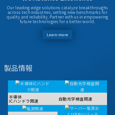
Our leading-edge solutions catalyze breakthroughs
across tech industries, setting new benchmarks for
quality and reliability. Partner with us in empowering
future technologies for a better world.
Learn more
製品情報
半導体
自動光学検査関連
ICハンドラ関連