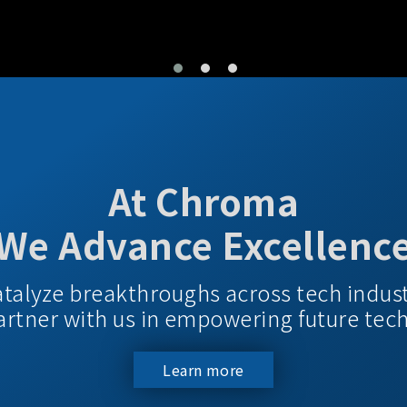
At Chroma
We Advance Excellenc
atalyze breakthroughs across tech indus
 Partner with us in empowering future tec
Learn more