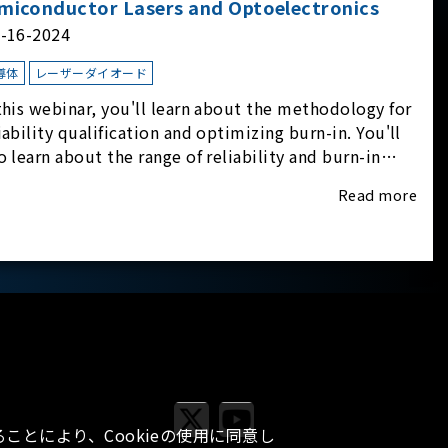
miconductor Lasers and Optoelectronics
l-16-2024
導体
レーザーダイオード
this webinar, you'll learn about the methodology for
iability qualification and optimizing burn-in. You'll
o learn about the range of reliability and burn-in
dware on the market, and newly available
Read more
iability-test-as-a-service options.
ことにより、Cookieの使用に同意し