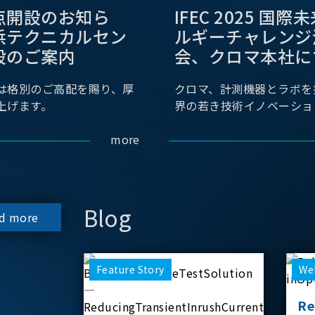
点開設のお知ら
IFEC 2025 国
浜テクニカルセン
ルギーチャレンジ
設のご案内
会、クロマ本社に
は格別のご高配を賜り、厚
クロマ、計測機器とラボを
上げます。
界の若き技術イノベーショ
more
Blog
d more
Feature Story
We
Re