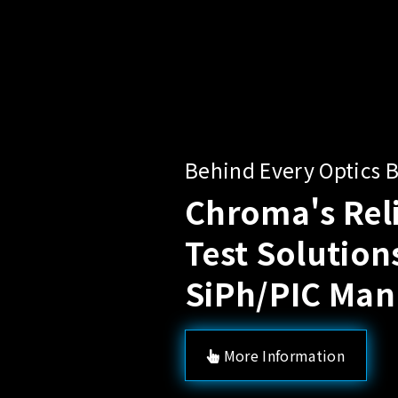
Sol
Pow
A