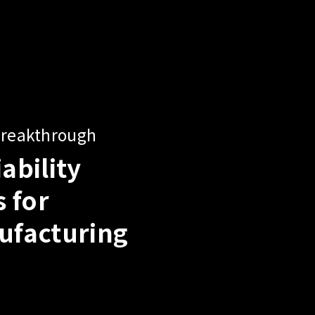
utions for Various AI Server
er Testing Needs
I Server Power