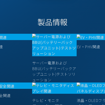
製品情報
連
EV・PHV関連
サーバー電源および
BBU(バッテリーバックア
ップユニット)テストソリ
ューション
全関連
テレビ・モニタ
液晶・OLEDフ