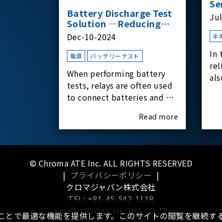
Se
Battery Discharge Test
Ju
Solution —Reducing
Transient Inrush
Dec-10-2024
半
Current
In 
電源
バッテリーテスト
rel
When performing battery
als
tests, relays are often used
har
to connect batteries and bi-
rel
directional DC power
Read more
supplies. What happens the
moment the relay is
switched?The Chroma
62180D-600 was used as the
© Chroma ATE Inc. ALL RIGHTS RESERVED
experimental equipment
|
プライバシーポリシー
|
for this study.provides an
クロマジャパン株式会社
applicati
TEL: +81-45-542-1118
Email: INFO@CHROMA.CO.JP
ることで最適な機能を提供します。このサイトの閲覧を継続する