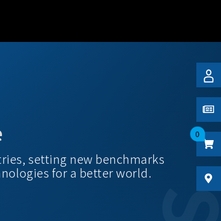
e
0
tries, setting new benchmarks
hnologies for a better world.