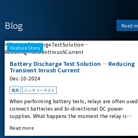
Blog
Read m
Feature Story
Battery Discharge Test Solution —Reducing
Transient Inrush Current
Dec-10-2024
電源
バッテリーテスト
When performing battery tests, relays are often used
connect batteries and bi-directional DC power
supplies. What happens the moment the relay is
switched?The Chroma 62180D-600 was used as the
Read more
experimental equipment for this study.provides an