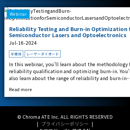
applicati
Webinar
Reliability Testing and Burn-in Optimization 
Semiconductor Lasers and Optoelectronics
Jul-16-2024
半導体
レーザーダイオード
In this webinar, you'll learn about the methodology 
reliability qualification and optimizing burn-in. You'
also learn about the range of reliability and burn-in
hardware on the market, and newly available
Read more
reliability-test-as-a-service options.
© Chroma ATE Inc. ALL RIGHTS RESERVED
|
プライバシーポリシー
|