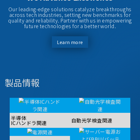
Our leading-edge solutions catalyze breakthroughs
across tech industries, setting new benchmarks for
quality and reliability. Partner with us in empowering
future technologies for a better world.
Learn more
製品情報
半導体
自動光学検査関連
ICハンドラ関連