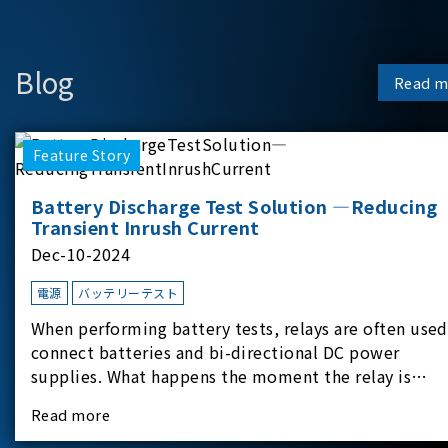
Blog
Read m
Feature Story
Battery Discharge Test Solution —Reducing
Transient Inrush Current
Dec-10-2024
電源
バッテリーテスト
When performing battery tests, relays are often used
connect batteries and bi-directional DC power
supplies. What happens the moment the relay is
switched?The Chroma 62180D-600 was used as the
Read more
experimental equipment for this study.provides an