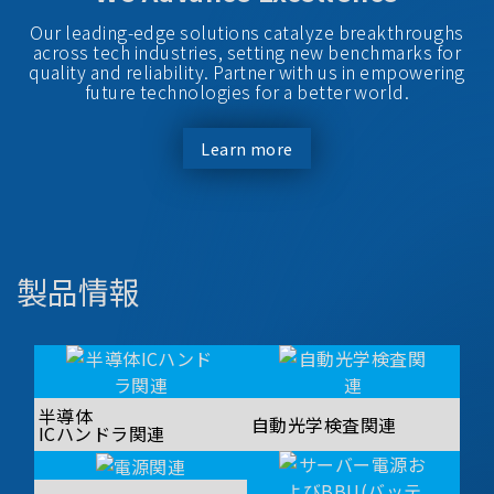
Our leading-edge solutions catalyze breakthroughs
across tech industries, setting new benchmarks for
quality and reliability. Partner with us in empowering
future technologies for a better world.
Learn more
製品情報
半導体
自動光学検査関連
ICハンドラ関連