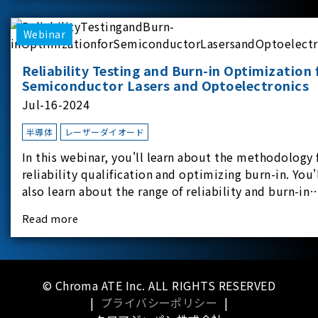
applicati
Webinar
Reliability Testing and Burn-in Optimization 
Semiconductor Lasers and Optoelectronics
Jul-16-2024
半導体
レーザーダイオード
In this webinar, you'll learn about the methodology 
reliability qualification and optimizing burn-in. You'
also learn about the range of reliability and burn-in
hardware on the market, and newly available
Read more
reliability-test-as-a-service options.
© Chroma ATE Inc. ALL RIGHTS RESERVED
|
プライバシーポリシー
|