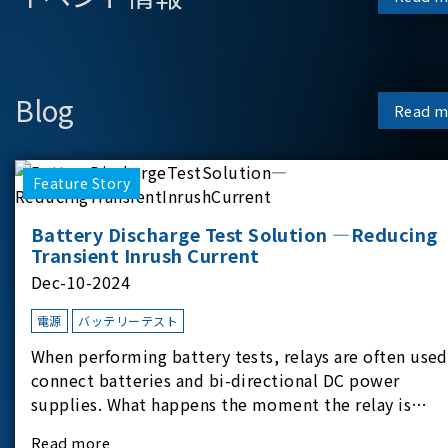
Blog
Read m
Feature Story
Battery Discharge Test Solution —Reducing
Transient Inrush Current
Dec-10-2024
電源
バッテリーテスト
When performing battery tests, relays are often used
connect batteries and bi-directional DC power
supplies. What happens the moment the relay is
switched?The Chroma 62180D-600 was used as the
Read more