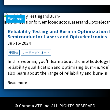
experimental equipment for this study.provides an
applicati
Webinar
Reliability Testing and Burn-in Optimization 
Semiconductor Lasers and Optoelectronics
Jul-16-2024
半導体
レーザーダイオード
In this webinar, you'll learn about the methodology 
reliability qualification and optimizing burn-in. You'
also learn about the range of reliability and burn-in
hardware on the market, and newly available
Read more
reliability-test-as-a-service options.
© Chroma ATE Inc. ALL RIGHTS RESERVED