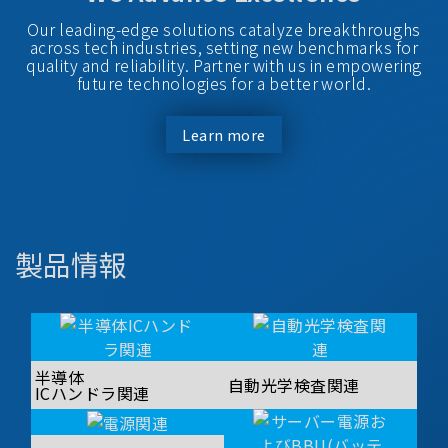
Our leading-edge solutions catalyze breakthroughs
across tech industries, setting new benchmarks for
quality and reliability. Partner with us in empowering
future technologies for a better world.
Learn more
製品情報
半導体
自動光学検査関連
ICハンドラ関連