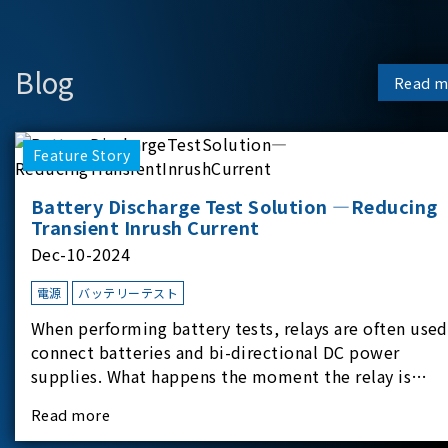
Blog
Read m
Feature Story
Battery Discharge Test Solution —Reducing
Transient Inrush Current
Dec-10-2024
電源
バッテリーテスト
When performing battery tests, relays are often used
connect batteries and bi-directional DC power
supplies. What happens the moment the relay is
switched?The Chroma 62180D-600 was used as the
Read more
experimental equipment for this study.provides an