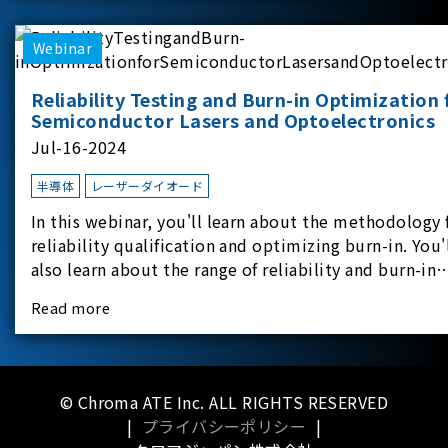
applicati
Webinar
Reliability Testing and Burn-in Optimization 
Semiconductor Lasers and Optoelectronics
Jul-16-2024
半導体
レーザーダイオード
In this webinar, you'll learn about the methodology 
reliability qualification and optimizing burn-in. You'
also learn about the range of reliability and burn-in
hardware on the market, and newly available
Read more
reliability-test-as-a-service options.
© Chroma ATE Inc. ALL RIGHTS RESERVED
|
プライバシーポリシー
|