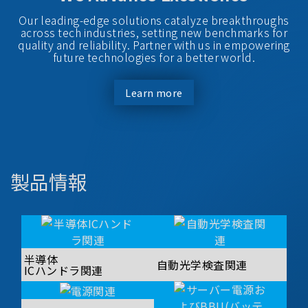
Our leading-edge solutions catalyze breakthroughs
across tech industries, setting new benchmarks for
quality and reliability. Partner with us in empowering
future technologies for a better world.
Learn more
製品情報
半導体
自動光学検査関連
ICハンドラ関連