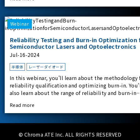
experimental equipment for this study.provides an
applicati
Webinar
Reliability Testing and Burn-in Optimization 
Semiconductor Lasers and Optoelectronics
Jul-16-2024
半導体
レーザーダイオード
In this webinar, you'll learn about the methodology 
reliability qualification and optimizing burn-in. You'
also learn about the range of reliability and burn-in
hardware on the market, and newly available
Read more
reliability-test-as-a-service options.
© Chroma ATE Inc. ALL RIGHTS RESERVED