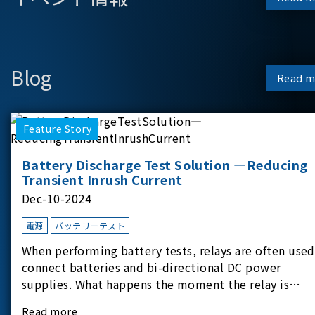
Blog
Read m
Feature Story
Battery Discharge Test Solution —Reducing
Transient Inrush Current
Dec-10-2024
電源
バッテリーテスト
When performing battery tests, relays are often used
connect batteries and bi-directional DC power
supplies. What happens the moment the relay is
switched?The Chroma 62180D-600 was used as the
Read more