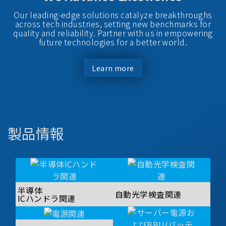
Our leading-edge solutions catalyze breakthroughs
across tech industries, setting new benchmarks for
quality and reliability. Partner with us in empowering
future technologies for a better world.
Learn more
製品情報
半導体
自動光学検査関連
ICハンドラ関連