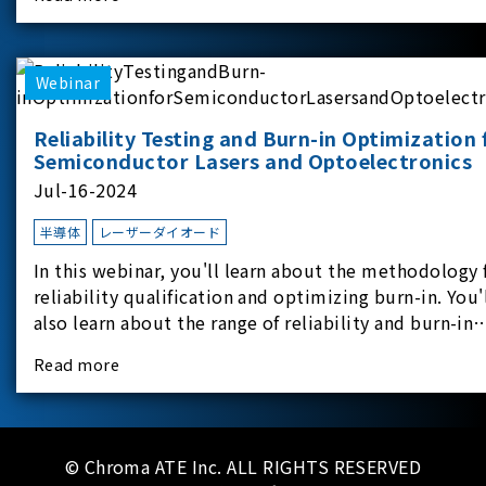
experimental equipment for this study.provides an
applicati
Webinar
Reliability Testing and Burn-in Optimization 
Semiconductor Lasers and Optoelectronics
Jul-16-2024
半導体
レーザーダイオード
In this webinar, you'll learn about the methodology 
reliability qualification and optimizing burn-in. You'
also learn about the range of reliability and burn-in
hardware on the market, and newly available
Read more
reliability-test-as-a-service options.
© Chroma ATE Inc. ALL RIGHTS RESERVED