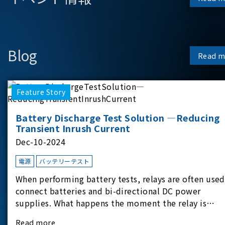
Blog
Read m
Feature Story
Battery Discharge Test Solution —Reducing
Transient Inrush Current
Dec-10-2024
電源
バッテリーテスト
When performing battery tests, relays are often used
connect batteries and bi-directional DC power
supplies. What happens the moment the relay is
switched?The Chroma 62180D-600 was used as the
Read more