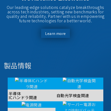
Our leading-edge solutions catalyze breakthroughs
across tech industries, setting new benchmarks for
quality and reliability. Partner with us in empowering
future technologies for a better world.
Learn more
製品情報
半導体
自動光学検査関連
ICハンドラ関連