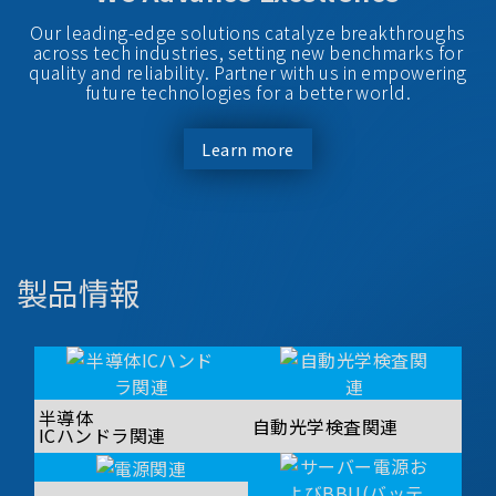
Our leading-edge solutions catalyze breakthroughs
across tech industries, setting new benchmarks for
quality and reliability. Partner with us in empowering
future technologies for a better world.
Learn more
製品情報
半導体
自動光学検査関連
ICハンドラ関連