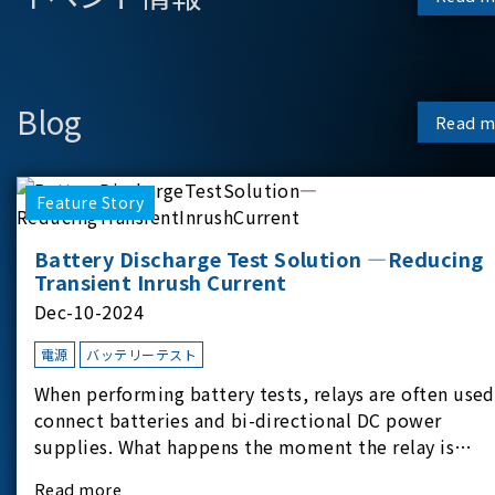
Blog
Read m
Feature Story
Battery Discharge Test Solution —Reducing
Transient Inrush Current
Dec-10-2024
電源
バッテリーテスト
When performing battery tests, relays are often used
connect batteries and bi-directional DC power
supplies. What happens the moment the relay is
switched?The Chroma 62180D-600 was used as the
Read more