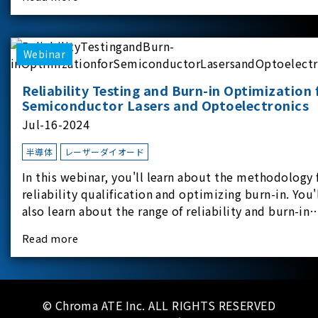
experimental equipment for this study.provides an
applicati
Webinar
Reliability Testing and Burn-in Optimization 
Semiconductor Lasers and Optoelectronics
Jul-16-2024
半導体
レーザーダイオード
In this webinar, you'll learn about the methodology 
reliability qualification and optimizing burn-in. You'
also learn about the range of reliability and burn-in
hardware on the market, and newly available
Read more
reliability-test-as-a-service options.
© Chroma ATE Inc. ALL RIGHTS RESERVED