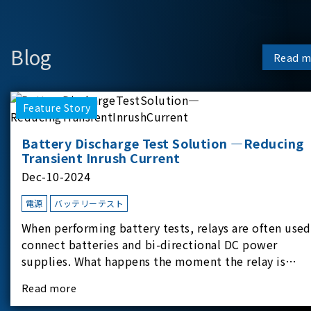
Blog
Read m
Feature Story
Battery Discharge Test Solution —Reducing
Transient Inrush Current
Dec-10-2024
電源
バッテリーテスト
When performing battery tests, relays are often used
connect batteries and bi-directional DC power
supplies. What happens the moment the relay is
switched?The Chroma 62180D-600 was used as the
Read more
experimental equipment for this study.provides an