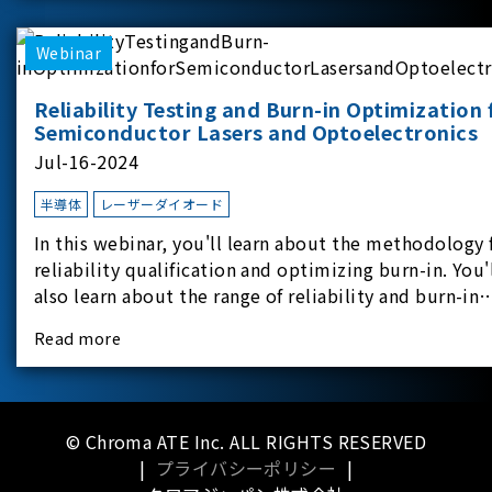
applicati
Webinar
Reliability Testing and Burn-in Optimization 
Semiconductor Lasers and Optoelectronics
Jul-16-2024
半導体
レーザーダイオード
In this webinar, you'll learn about the methodology 
reliability qualification and optimizing burn-in. You'
also learn about the range of reliability and burn-in
hardware on the market, and newly available
Read more
reliability-test-as-a-service options.
© Chroma ATE Inc. ALL RIGHTS RESERVED
|
プライバシーポリシー
|