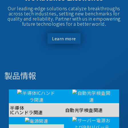
Our leading-edge solutions catalyze breakthroughs
across tech industries, setting new benchmarks for
quality and reliability. Partner with us in empowering
future technologies for a better world.
Learn more
製品情報
半導体
自動光学検査関連
ICハンドラ関連