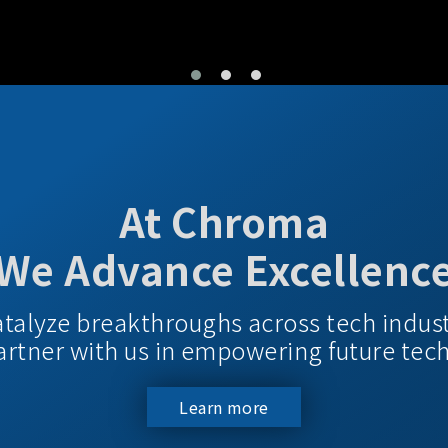
At Chroma
We Advance Excellenc
atalyze breakthroughs across tech indus
 Partner with us in empowering future tec
Learn more