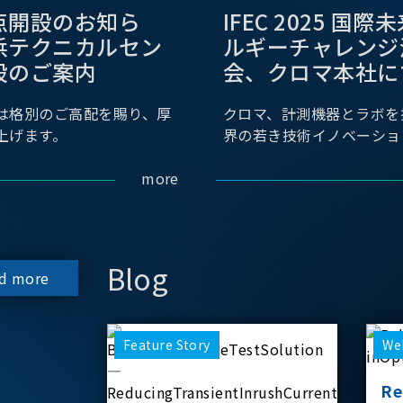
点開設のお知ら
IFEC 2025 国
浜テクニカルセン
ルギーチャレンジ
設のご案内
会、クロマ本社に
は格別のご高配を賜り、厚
クロマ、計測機器とラボを
上げます。
界の若き技術イノベーショ
more
Blog
d more
Feature Story
We
Re