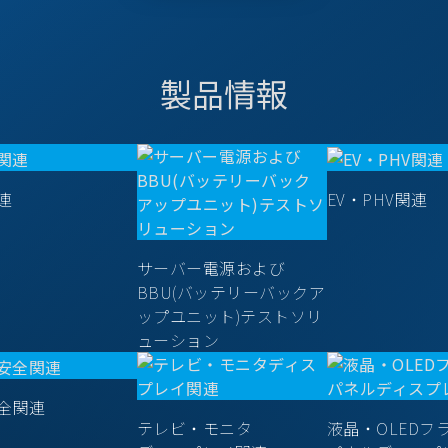
製品情報
連
EV・PHV関連
サーバー電源および
BBU(バッテリーバックア
ップユニット)テストソリ
ューション
全関連
テレビ・モニタ
液晶・OLEDフ