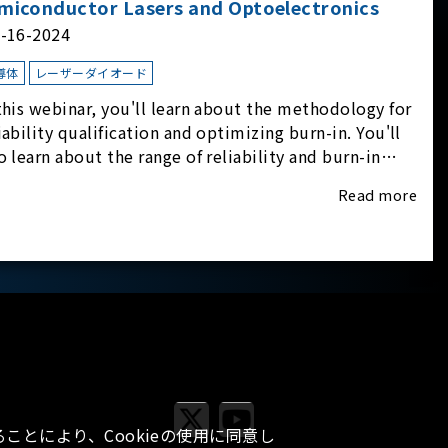
miconductor Lasers and Optoelectronics
l-16-2024
導体
レーザーダイオード
this webinar, you'll learn about the methodology for
iability qualification and optimizing burn-in. You'll
o learn about the range of reliability and burn-in
dware on the market, and newly available
Read more
iability-test-as-a-service options.
ことにより、Cookieの使用に同意し