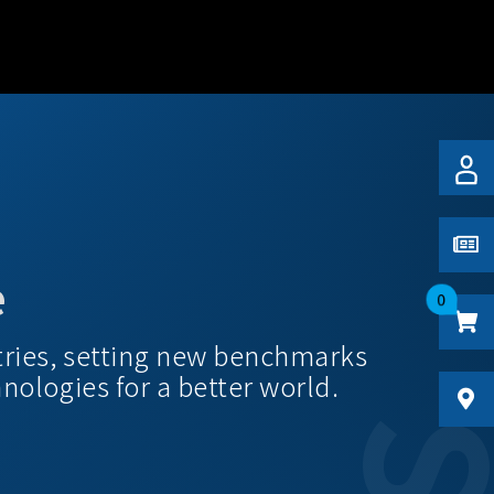
e
0
tries, setting new benchmarks
hnologies for a better world.