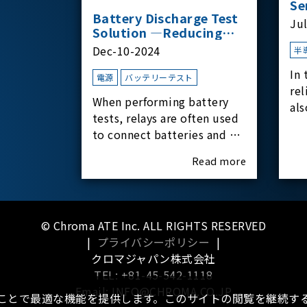
Se
Battery Discharge Test
Ju
Solution —Reducing
Transient Inrush
Dec-10-2024
半
Current
In 
電源
バッテリーテスト
rel
When performing battery
als
tests, relays are often used
har
to connect batteries and bi-
rel
directional DC power
Read more
supplies. What happens the
moment the relay is
switched?The Chroma
62180D-600 was used as the
© Chroma ATE Inc. ALL RIGHTS RESERVED
experimental equipment
|
プライバシーポリシー
|
for this study.provides an
クロマジャパン株式会社
applicati
TEL: +81-45-542-1118
Email: INFO@CHROMA.CO.JP
ることで最適な機能を提供します。このサイトの閲覧を継続する