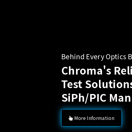
ind Every Optics Breakthrough
roma's Reliability
st Solutions for