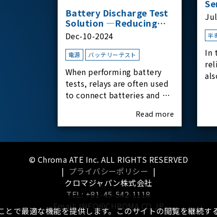
Se
Battery Discharge Test
Ju
Solution —Reducing
Transient Inrush
Dec-10-2024
半
Current
In 
電源
バッテリーテスト
rel
When performing battery
als
tests, relays are often used
har
to connect batteries and bi-
rel
directional DC power
Read more
supplies. What happens the
moment the relay is
switched?The Chroma
62180D-600 was used as the
© Chroma ATE Inc. ALL RIGHTS RESERVED
experimental equipment
|
プライバシーポリシー
|
for this study.provides an
クロマジャパン株式会社
applicati
TEL: +81-45-542-1118
Email: INFO@CHROMA.CO.JP
ることで最適な機能を提供します。このサイトの閲覧を継続する