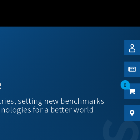
e
0
tries, setting new benchmarks
hnologies for a better world.