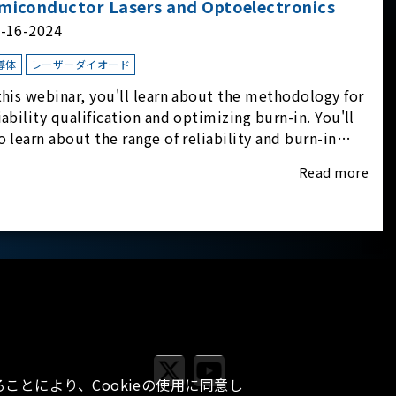
miconductor Lasers and Optoelectronics
l-16-2024
導体
レーザーダイオード
this webinar, you'll learn about the methodology for
iability qualification and optimizing burn-in. You'll
o learn about the range of reliability and burn-in
dware on the market, and newly available
Read more
iability-test-as-a-service options.
ことにより、Cookieの使用に同意し