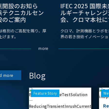
点開設のお知ら
IFEC 2025 国
浜テクニカルセン
ルギーチャレンジ
設のご案内
会、クロマ本社に
は格別のご高配を賜り、厚
クロマ、計測機器とラボを
上げます。
界の若き技術イノベーショ
more
Blog
d more
Feature Story
We
Re