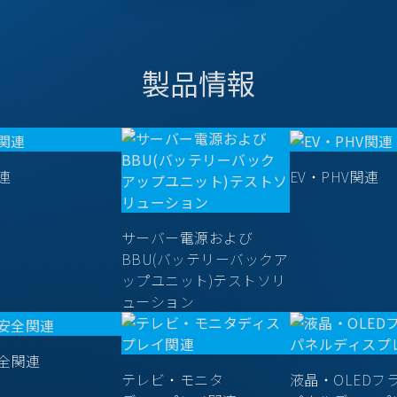
製品情報
連
EV・PHV関連
サーバー電源および
BBU(バッテリーバックア
ップユニット)テストソリ
ューション
全関連
テレビ・モニタ
液晶・OLEDフ