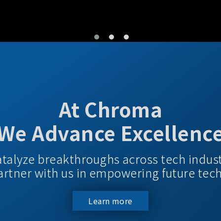
At Chroma
We Advance Excellenc
atalyze breakthroughs across tech indus
 Partner with us in empowering future tec
Learn more