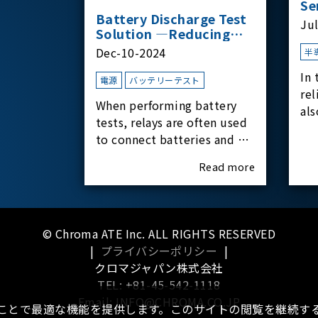
Se
Battery Discharge Test
Ju
Solution —Reducing
Transient Inrush
Dec-10-2024
半
Current
In 
電源
バッテリーテスト
rel
When performing battery
als
tests, relays are often used
har
to connect batteries and bi-
rel
directional DC power
Read more
supplies. What happens the
moment the relay is
switched?The Chroma
62180D-600 was used as the
© Chroma ATE Inc. ALL RIGHTS RESERVED
experimental equipment
|
プライバシーポリシー
|
for this study.provides an
クロマジャパン株式会社
applicati
TEL: +81-45-542-1118
Email: INFO@CHROMA.CO.JP
ることで最適な機能を提供します。このサイトの閲覧を継続する