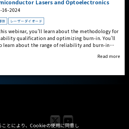
miconductor Lasers and Optoelectronics
l-16-2024
導体
レーザーダイオード
this webinar, you'll learn about the methodology for
iability qualification and optimizing burn-in. You'll
o learn about the range of reliability and burn-in
dware on the market, and newly available
Read more
iability-test-as-a-service options.
ことにより、Cookieの使用に同意し