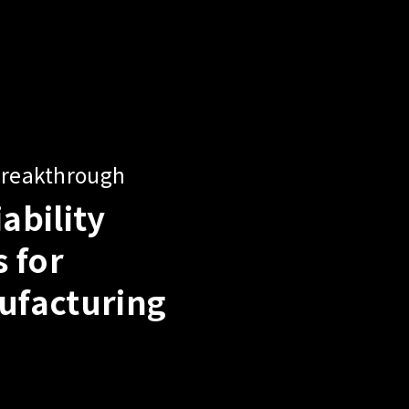
us AI Server
ds
Power
ng
BU Test Solutions