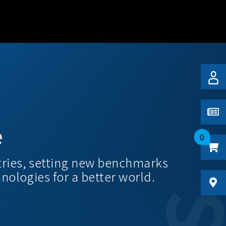
e
0
tries, setting new benchmarks
hnologies for a better world.