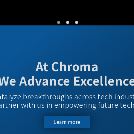
At Chroma
We Advance Excellenc
atalyze breakthroughs across tech indus
 Partner with us in empowering future tec
Learn more