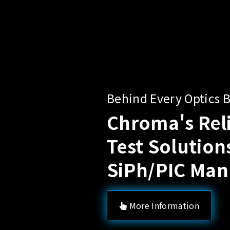
Solutions for Vario
Power Testing Nee
AI Server 
BBU Testi
Chroma Server Power & B