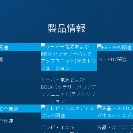
製品情報
連
EV・PHV関連
サーバー電源および
BBU(バッテリーバックア
ップユニット)テストソリ
ューション
全関連
テレビ・モニタ
液晶・OLEDフ