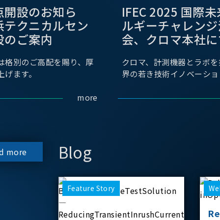
点開設のお知ら
IFEC 2025 国
浜テクニカルセン
ルギーチャレンジ
設のご案内
会、クロマ本社に
は格別のご高配を賜り、厚
クロマ、計測機器とラボを
上げます。
界の若き技術イノベーショ
more
Blog
d more
Feature Story
We
Re