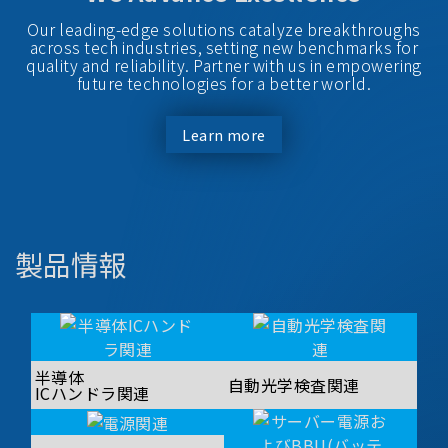
Our leading-edge solutions catalyze breakthroughs
across tech industries, setting new benchmarks for
quality and reliability. Partner with us in empowering
future technologies for a better world.
Learn more
製品情報
半導体
自動光学検査関連
ICハンドラ関連