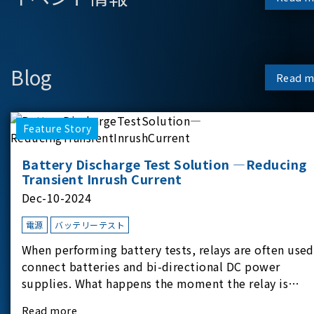
Blog
Read m
Feature Story
Battery Discharge Test Solution —Reducing
Transient Inrush Current
Dec-10-2024
電源
バッテリーテスト
When performing battery tests, relays are often used
connect batteries and bi-directional DC power
supplies. What happens the moment the relay is
switched?The Chroma 62180D-600 was used as the
Read more