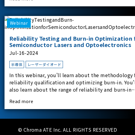
experimental equipment for this study.provides an
applicati
Webinar
Reliability Testing and Burn-in Optimization 
Semiconductor Lasers and Optoelectronics
Jul-16-2024
半導体
レーザーダイオード
In this webinar, you'll learn about the methodology 
reliability qualification and optimizing burn-in. You'
also learn about the range of reliability and burn-in
hardware on the market, and newly available
Read more
reliability-test-as-a-service options.
© Chroma ATE Inc. ALL RIGHTS RESERVED