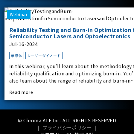
applicati
Webinar
Reliability Testing and Burn-in Optimization 
Semiconductor Lasers and Optoelectronics
Jul-16-2024
半導体
レーザーダイオード
In this webinar, you'll learn about the methodology 
reliability qualification and optimizing burn-in. You'
also learn about the range of reliability and burn-in
hardware on the market, and newly available
Read more
reliability-test-as-a-service options.
© Chroma ATE Inc. ALL RIGHTS RESERVED
|
プライバシーポリシー
|