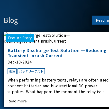
Blog
Read m
Feature Story
Battery Discharge Test Solution —Reducing
Transient Inrush Current
Dec-10-2024
電源
バッテリーテスト
When performing battery tests, relays are often used
connect batteries and bi-directional DC power
supplies. What happens the moment the relay is
switched?The Chroma 62180D-600 was used as the
Read more
experimental equipment for this study.provides an