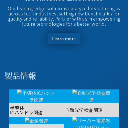
Our leading-edge solutions catalyze breakthroughs
across tech industries, setting new benchmarks for
quality and reliability. Partner with us in empowering
future technologies for a better world.
Learn more
製品情報
半導体
自動光学検査関連
ICハンドラ関連