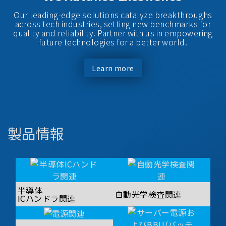
Our leading-edge solutions catalyze breakthroughs
across tech industries, setting new benchmarks for
quality and reliability. Partner with us in empowering
future technologies for a better world.
Learn more
製品情報
半導体
自動光学検査関連
ICハンドラ関連