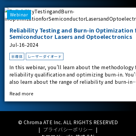
applicati
Webinar
Reliability Testing and Burn-in Optimization 
Semiconductor Lasers and Optoelectronics
Jul-16-2024
半導体
レーザーダイオード
In this webinar, you'll learn about the methodology 
reliability qualification and optimizing burn-in. You'
also learn about the range of reliability and burn-in
hardware on the market, and newly available
Read more
reliability-test-as-a-service options.
© Chroma ATE Inc. ALL RIGHTS RESERVED
|
プライバシーポリシー
|