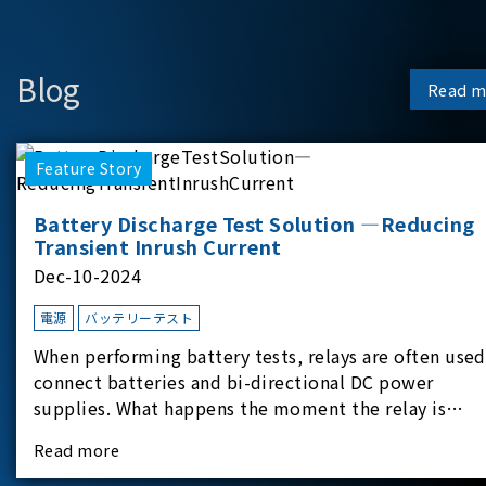
Blog
Read m
Feature Story
Battery Discharge Test Solution —Reducing
Transient Inrush Current
Dec-10-2024
電源
バッテリーテスト
When performing battery tests, relays are often used
connect batteries and bi-directional DC power
supplies. What happens the moment the relay is
switched?The Chroma 62180D-600 was used as the
Read more
experimental equipment for this study.provides an