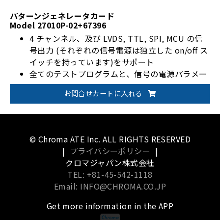
パターンジェネレータカード
Model 27010P-02+67396
4 チャンネル、及び LVDS, TTL, SPI, MCU の信
号出力 (それぞれの信号電源は独立した on/off ス
イッチを持っています)をサポート
全てのテストプログラムと、信号の電源パラメー
タ(Timing, Pattern, Power, Program)を制御す
お問合せカートに入れる
るソフトウエアを提供
LVDSは2 link 270 MHz x 4chまでサポート
TTLは 1366x768 @60Hzまでサポート
© Chroma ATE Inc. ALL RIGHTS RESERVED
|
プライバシーポリシー
|
クロマジャパン株式会社
TEL: +81-45-542-1118
Email: INFO@CHROMA.CO.JP
Get more information in the APP