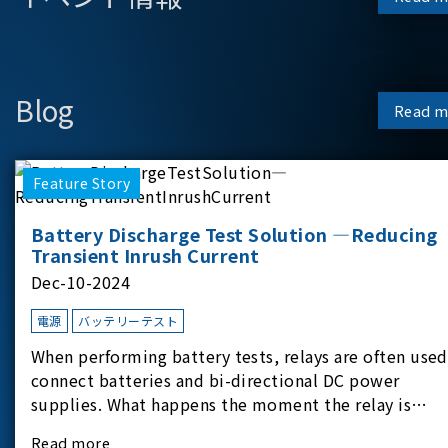
Blog
Read m
Feature Story
Battery Discharge Test Solution —Reducing
Transient Inrush Current
Dec-10-2024
電源
バッテリーテスト
When performing battery tests, relays are often used
connect batteries and bi-directional DC power
supplies. What happens the moment the relay is
switched?The Chroma 62180D-600 was used as the
Read more