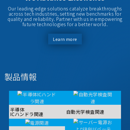
Our leading-edge solutions catalyze breakthroughs
across tech industries, setting new benchmarks for
quality and reliability. Partner with us in empowering
future technologies for a better world.
Learn more
製品情報
半導体
自動光学検査関連
ICハンドラ関連