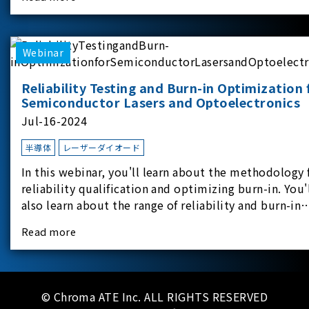
experimental equipment for this study.provides an
applicati
Webinar
Reliability Testing and Burn-in Optimization 
Semiconductor Lasers and Optoelectronics
Jul-16-2024
半導体
レーザーダイオード
In this webinar, you'll learn about the methodology 
reliability qualification and optimizing burn-in. You'
also learn about the range of reliability and burn-in
hardware on the market, and newly available
Read more
reliability-test-as-a-service options.
© Chroma ATE Inc. ALL RIGHTS RESERVED