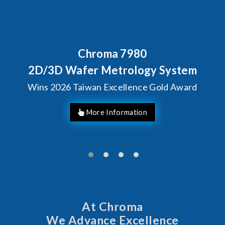
Behind Every Optics Breakthroug
Chroma's Reliability Tes
m
Solutions for SiPh/PIC
d
Manufacturing
At Chroma
We Advance Excellence