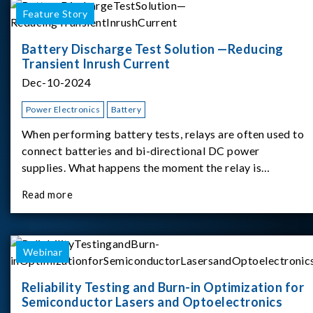
Feature Story
Battery Discharge Test Solution —Reducing
Transient Inrush Current
Dec-10-2024
Power Electronics
Battery
When performing battery tests, relays are often used to
connect batteries and bi-directional DC power
supplies. What happens the moment the relay is
switched?The Chroma 62180D-600 was used as the
Read more
experimental equipment for this study.provides an
applicati
Webinar
Reliability Testing and Burn-in Optimization for
Semiconductor Lasers and Optoelectronics