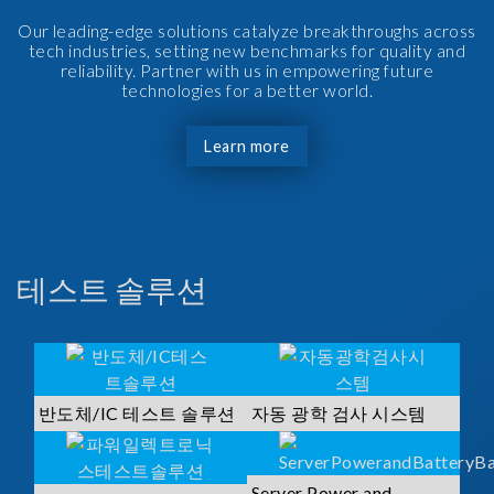
Our leading-edge solutions catalyze breakthroughs across
tech industries, setting new benchmarks for quality and
reliability. Partner with us in empowering future
technologies for a better world.
Learn more
테스트 솔루션
반도체/IC 테스트 솔루션
자동 광학 검사 시스템
Server Power and