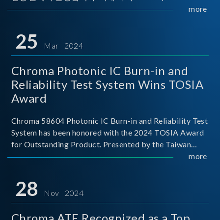
Implementers Forum)는 USB Power Delivery(PD) 전력
more
전송 표준을 적극적으로 보급하고 있으며, 현재 시장에
서는 USB PD를 지원하는 다양한 제품들이 출시되고 있
25
습니다. 스마트폰, 디지털 카메라, 모바일 기기, 외장 스토
Mar 2024
리지, 노트북, 디스플레이 등에서 하나의
Chroma Photonic IC Burn-in and
Reliability Test System Wins TOSIA
Award
Chroma 58604 Photonic IC Burn-in and Reliability Test
System has been honored with the 2024 TOSIA Award
for Outstanding Product. Presented by the Taiwan
Optoelectronic and Semiconductor Industry
more
Association (TOSIA), this award recognizes products
for thei
28
Nov 2024
Chroma ATE Recognized as a Top