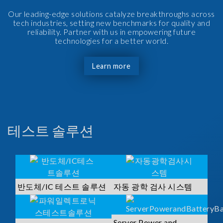
Our leading-edge solutions catalyze breakthroughs across
tech industries, setting new benchmarks for quality and
reliability. Partner with us in empowering future
technologies for a better world.
Learn more
테스트 솔루션
반도체/IC 테스트 솔루션
자동 광학 검사 시스템
Server Power and