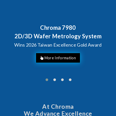
Behind Every Optics Breakthrough
Chroma's Reliability Test
Solutions for SiPh/PIC
Manufacturing
More Information
At Chroma
We Advance Excellence