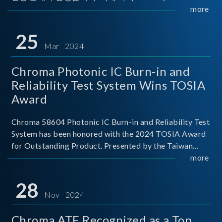
Implementers Forum)는 USB Power Delivery(PD) 전력
more
전송 표준을 적극적으로 보급하고 있으며, 현재 시장에
서는 USB PD를 지원하는 다양한 제품들이 출시되고 있
25
습니다. 스마트폰, 디지털 카메라, 모바일 기기, 외장 스토
Mar 2024
리지, 노트북, 디스플레이 등에서 하나의
Chroma Photonic IC Burn-in and
Reliability Test System Wins TOSIA
Award
Chroma 58604 Photonic IC Burn-in and Reliability Test
System has been honored with the 2024 TOSIA Award
for Outstanding Product. Presented by the Taiwan
Optoelectronic and Semiconductor Industry
more
Association (TOSIA), this award recognizes products
for thei
28
Nov 2024
Chroma ATE Recognized as a Top