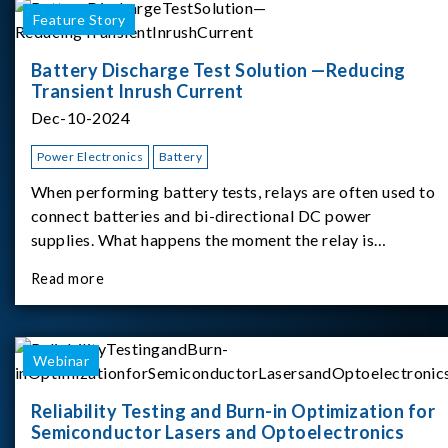
Feature Story
Battery Discharge Test Solution —Reducing
Transient Inrush Current
Dec-10-2024
Power Electronics
Battery
When performing battery tests, relays are often used to
connect batteries and bi-directional DC power
supplies. What happens the moment the relay is
switched?The Chroma 62180D-600 was used as the
Read more
experimental equipment for this study.provides an
applicati
Webinar
Reliability Testing and Burn-in Optimization for
Semiconductor Lasers and Optoelectronics